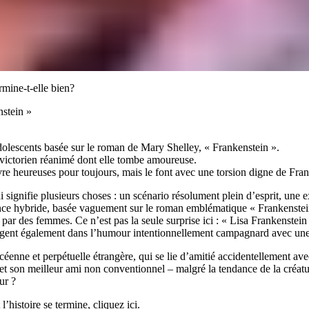
rmine-t-elle bien?
nstein »
olescents basée sur le roman de Mary Shelley, « Frankenstein ».
e victorien réanimé dont elle tombe amoureuse.
ivre heureuses pour toujours, mais le font avec une torsion digne de Fra
signifie plusieurs choses : un scénario résolument plein d’esprit, une ex
ce hybride, basée vaguement sur le roman emblématique « Frankenstein 
r des femmes. Ce n’est pas la seule surprise ici : « Lisa Frankenstein 
gagent également dans l’humour intentionnellement campagnard avec une
éenne et perpétuelle étrangère, qui se lie d’amitié accidentellement av
le et son meilleur ami non conventionnel – malgré la tendance de la créa
ur ?
histoire se termine, cliquez ici.