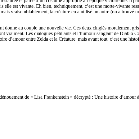
 restaurée et parée d’un costume approprié à l’époque victorienne. Il par
s elle est vivante. Eh bien, techniquement, c’est une morte-vivante res
, mais vraisemblablement, la créature en a utilisé un autre (ou a trouvé 
ant donne au couple une nouvelle vie. Ces deux cinglés moralement gris t
 sont vraiment. Les dialogues pétillants et l’humour sanglant de Diablo 
oire d’amour entre Zelda et la Créature, mais avant tout, c’est une histoi
 dénouement de « Lisa Frankenstein » décrypté : Une histoire d’amour à