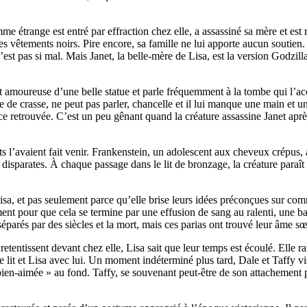
e étrange est entré par effraction chez elle, a assassiné sa mère et est
e les vêtements noirs. Pire encore, sa famille ne lui apporte aucun souti
st pas si mal. Mais Janet, la belle-mère de Lisa, est la version Godzilla
e est amoureuse d’une belle statue et parle fréquemment à la tombe qui l
e de crasse, ne peut pas parler, chancelle et il lui manque une main et u
retrouvée. C’est un peu gênant quand la créature assassine Janet aprè
s l’avaient fait venir. Frankenstein, un adolescent aux cheveux crépus, a
es disparates. À chaque passage dans le lit de bronzage, la créature para
 Lisa, et pas seulement parce qu’elle brise leurs idées préconçues sur c
ent pour que cela se termine par une effusion de sang au ralenti, une ba
séparés par des siècles et la mort, mais ces parias ont trouvé leur âme sœ
tentissent devant chez elle, Lisa sait que leur temps est écoulé. Elle r
le lit et Lisa avec lui. Un moment indéterminé plus tard, Dale et Taffy
en-aimée » au fond. Taffy, se souvenant peut-être de son attachement po