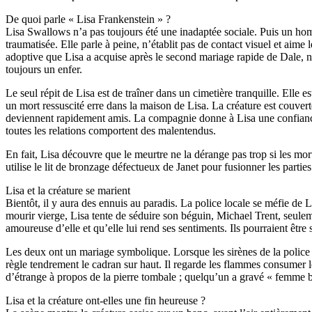
De quoi parle « Lisa Frankenstein » ?
Lisa Swallows n’a pas toujours été une inadaptée sociale. Puis un homm
traumatisée. Elle parle à peine, n’établit pas de contact visuel et aim
adoptive que Lisa a acquise après le second mariage rapide de Dale, n’e
toujours un enfer.
Le seul répit de Lisa est de traîner dans un cimetière tranquille. Ell
un mort ressuscité erre dans la maison de Lisa. La créature est couvert
deviennent rapidement amis. La compagnie donne à Lisa une confiance 
toutes les relations comportent des malentendus.
En fait, Lisa découvre que le meurtre ne la dérange pas trop si les mort
utilise le lit de bronzage défectueux de Janet pour fusionner les parti
Lisa et la créature se marient
Bientôt, il y aura des ennuis au paradis. La police locale se méfie de
mourir vierge, Lisa tente de séduire son béguin, Michael Trent, seulem
amoureuse d’elle et qu’elle lui rend ses sentiments. Ils pourraient être 
Les deux ont un mariage symbolique. Lorsque les sirènes de la police re
règle tendrement le cadran sur haut. Il regarde les flammes consumer 
d’étrange à propos de la pierre tombale ; quelqu’un a gravé « femme bi
Lisa et la créature ont-elles une fin heureuse ?