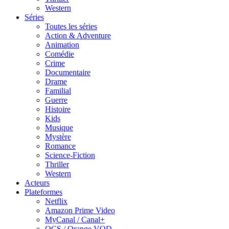
Western
Séries
Toutes les séries
Action & Adventure
Animation
Comédie
Crime
Documentaire
Drame
Familial
Guerre
Histoire
Kids
Musique
Mystère
Romance
Science-Fiction
Thriller
Western
Acteurs
Plateformes
Netflix
Amazon Prime Video
MyCanal / Canal+
OCS / Orange VOD