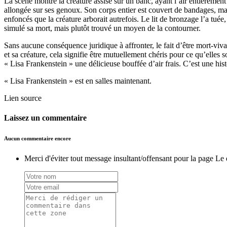
La scène montre la créature assise sur un banc, ayant l’air entièrement
allongée sur ses genoux. Son corps entier est couvert de bandages, mai
enfoncés que la créature arborait autrefois. Le lit de bronzage l’a tuée
simulé sa mort, mais plutôt trouvé un moyen de la contourner.
Sans aucune conséquence juridique à affronter, le fait d’être mort-viv
et sa créature, cela signifie être mutuellement chéris pour ce qu’elles
« Lisa Frankenstein » une délicieuse bouffée d’air frais. C’est une hist
« Lisa Frankenstein » est en salles maintenant.
Lien source
Laissez un commentaire
Aucun commentaire encore
Merci d'éviter tout message insultant/offensant pour la page Le