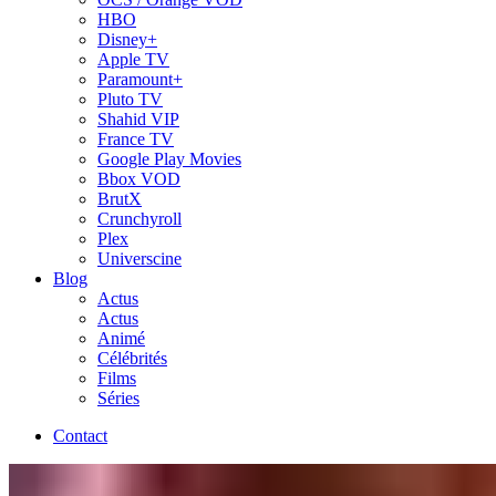
HBO
Disney+
Apple TV
Paramount+
Pluto TV
Shahid VIP
France TV
Google Play Movies
Bbox VOD
BrutX
Crunchyroll
Plex
Universcine
Blog
Actus
Actus
Animé
Célébrités
Films
Séries
Contact