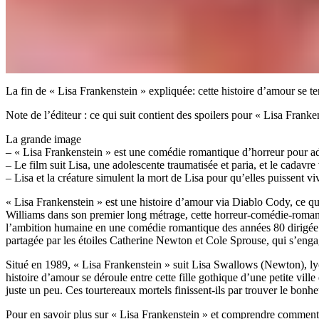
La fin de « Lisa Frankenstein » expliquée: cette histoire d’amour se te
Note de l’éditeur : ce qui suit contient des spoilers pour « Lisa Franke
La grande image
– « Lisa Frankenstein » est une comédie romantique d’horreur pour ad
– Le film suit Lisa, une adolescente traumatisée et paria, et le cadavr
– Lisa et la créature simulent la mort de Lisa pour qu’elles puissent v
« Lisa Frankenstein » est une histoire d’amour via Diablo Cody, ce qui 
Williams dans son premier long métrage, cette horreur-comédie-roman
l’ambition humaine en une comédie romantique des années 80 dirigée pa
partagée par les étoiles Catherine Newton et Cole Sprouse, qui s’en
Situé en 1989, « Lisa Frankenstein » suit Lisa Swallows (Newton), lyc
histoire d’amour se déroule entre cette fille gothique d’une petite vil
juste un peu. Ces tourtereaux mortels finissent-ils par trouver le bonhe
Pour en savoir plus sur « Lisa Frankenstein » et comprendre comment l’