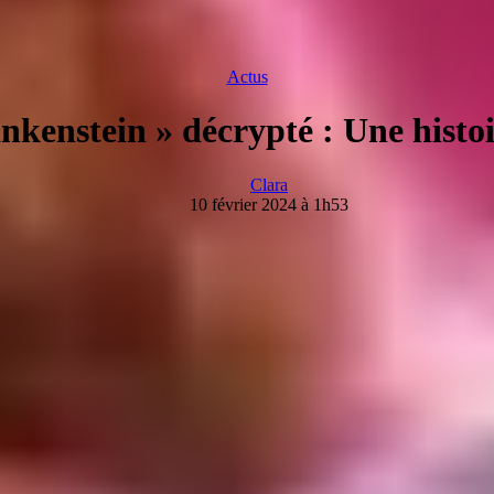
Actus
nkenstein » décrypté : Une histo
Clara
10 février 2024 à 1h53