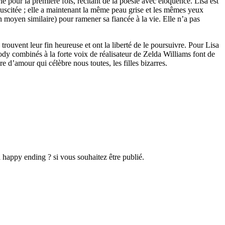
le pour la première fois, récitant de la poésie avec éloquence. Lisa est
suscitée ; elle a maintenant la même peau grise et les mêmes yeux
un moyen similaire) pour ramener sa fiancée à la vie. Elle n’a pas
rouvent leur fin heureuse et ont la liberté de le poursuivre. Pour Lisa
Cody combinés à la forte voix de réalisateur de Zelda Williams font de
re d’amour qui célèbre nous toutes, les filles bizarres.
 happy ending ? si vous souhaitez être publié.