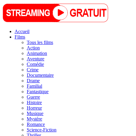
Accueil
Films
Tous les films
Action
Animation
Aventure
Comédie
Crime
Documentaire
Drame
Familial
Fantastique
Guerre
Histoire
Horreur
Musique
Mystère
Romance
Science-Fiction
Thriller