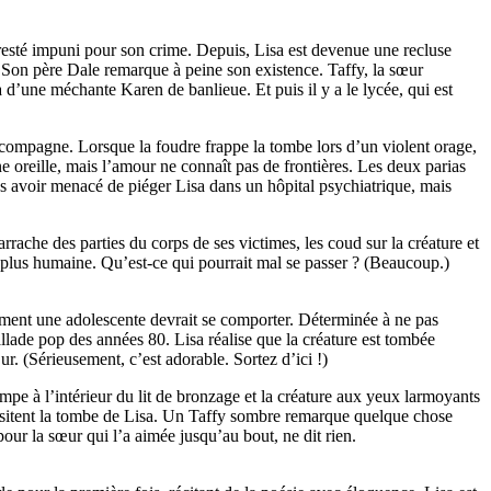
 resté impuni pour son crime. Depuis, Lisa est devenue une recluse
en. Son père Dale remarque à peine son existence. Taffy, la sœur
 d’une méchante Karen de banlieue. Et puis il y a le lycée, qui est
’accompagne. Lorsque la foudre frappe la tombe lors d’un violent orage,
ne oreille, mais l’amour ne connaît pas de frontières. Les deux parias
s avoir menacé de piéger Lisa dans un hôpital psychiatrique, mais
rrache des parties du corps de ses victimes, les coud sur la créature et
ît plus humaine. Qu’est-ce qui pourrait mal se passer ? (Beaucoup.)
omment une adolescente devrait se comporter. Déterminée à ne pas
llade pop des années 80. Lisa réalise que la créature est tombée
ur. (Sérieusement, c’est adorable. Sortez d’ici !)
ampe à l’intérieur du lit de bronzage et la créature aux yeux larmoyants
 visitent la tombe de Lisa. Un Taffy sombre remarque quelque chose
ur la sœur qui l’a aimée jusqu’au bout, ne dit rien.