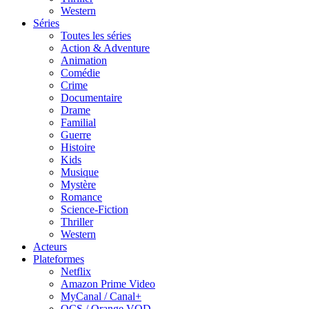
Western
Séries
Toutes les séries
Action & Adventure
Animation
Comédie
Crime
Documentaire
Drame
Familial
Guerre
Histoire
Kids
Musique
Mystère
Romance
Science-Fiction
Thriller
Western
Acteurs
Plateformes
Netflix
Amazon Prime Video
MyCanal / Canal+
OCS / Orange VOD