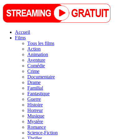
Accueil
Films
Tous les films
Action
Animation
Aventure
Comédie
Crime
Documentaire
Drame
Familial
Fantastique
Guerre
Histoire
Horreur
Musique
Mystère
Romance
Science-Fiction
Thriller