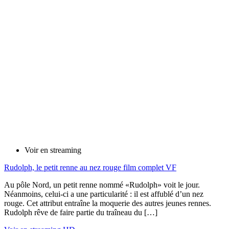
Voir en streaming
Rudolph, le petit renne au nez rouge film complet VF
Au pôle Nord, un petit renne nommé «Rudolph» voit le jour.
Néanmoins, celui-ci a une particularité : il est affublé d’un nez
rouge. Cet attribut entraîne la moquerie des autres jeunes rennes.
Rudolph rêve de faire partie du traîneau du […]