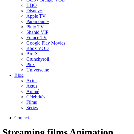
HBO
Disney+
Apple TV
Paramount+
Pluto TV
Shahid VIP
France TV
Google Play Movies
Bbox VOD
BrutX
Crunchyroll
Plex
Universcine
Blog
Actus
Actus
Animé
Célébrités
Films
Séries
Contact
Streaming films Animation