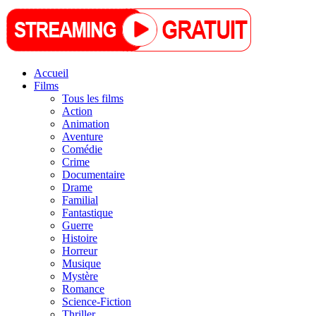
Accueil
Films
Tous les films
Action
Animation
Aventure
Comédie
Crime
Documentaire
Drame
Familial
Fantastique
Guerre
Histoire
Horreur
Musique
Mystère
Romance
Science-Fiction
Thriller