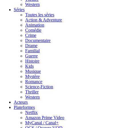
Western
Séries
Toutes les séries
Action & Adventure
Animation
Comédie
Crime
Documentaire
Drame
Familial
Guerre
Histoire
Kids
Musique
Mystère
Romance
Science-Fiction
Thriller
Western
Acteurs
Plateformes
Netflix
Amazon Prime Video
MyCanal / Canal+
OCS / Orange VOD