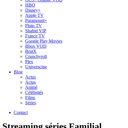
HBO
Disney+
Apple TV
Paramount+
Pluto TV
Shahid VIP
France TV
Google Play Movies
Bbox VOD
BrutX
Crunchyroll
Plex
Universcine
Blog
Actus
Actus
Animé
Célébrités
Films
Séries
Contact
Streaming séries Familial