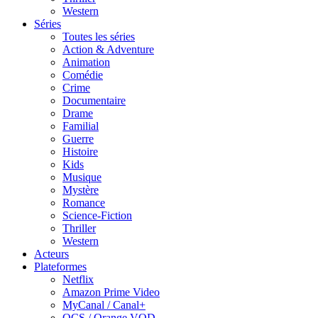
Western
Séries
Toutes les séries
Action & Adventure
Animation
Comédie
Crime
Documentaire
Drame
Familial
Guerre
Histoire
Kids
Musique
Mystère
Romance
Science-Fiction
Thriller
Western
Acteurs
Plateformes
Netflix
Amazon Prime Video
MyCanal / Canal+
OCS / Orange VOD