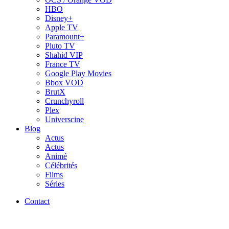
HBO
Disney+
Apple TV
Paramount+
Pluto TV
Shahid VIP
France TV
Google Play Movies
Bbox VOD
BrutX
Crunchyroll
Plex
Universcine
Blog
Actus
Actus
Animé
Célébrités
Films
Séries
Contact