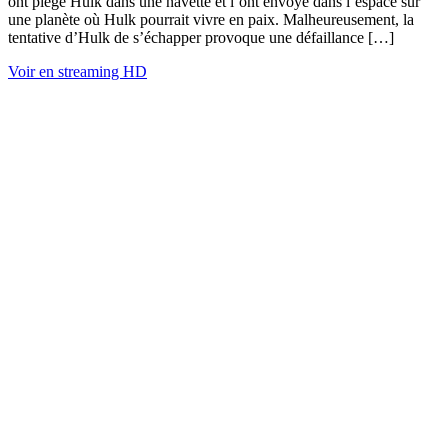
ont piégé Hulk dans une navette et l’ont envoyé dans l’espace sur
une planète où Hulk pourrait vivre en paix. Malheureusement, la
tentative d’Hulk de s’échapper provoque une défaillance […]
Voir en streaming HD