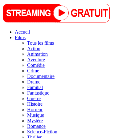
Accueil
Films
Tous les films
Action
Animation
Aventure
Comédie
Crime
Documentaire
Drame
Familial
Fantastique
Guerre
Histoire
Horreur
Musique
Mystère
Romance
Science-Fiction
Thriller