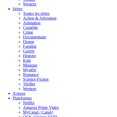
Western
Séries
Toutes les séries
Action & Adventure
Animation
Comédie
Crime
Documentaire
Drame
Familial
Guerre
Histoire
Kids
Musique
Mystère
Romance
Science-Fiction
Thriller
Western
Acteurs
Plateformes
Netflix
Amazon Prime Video
MyCanal / Canal+
OCS / Orange VOD