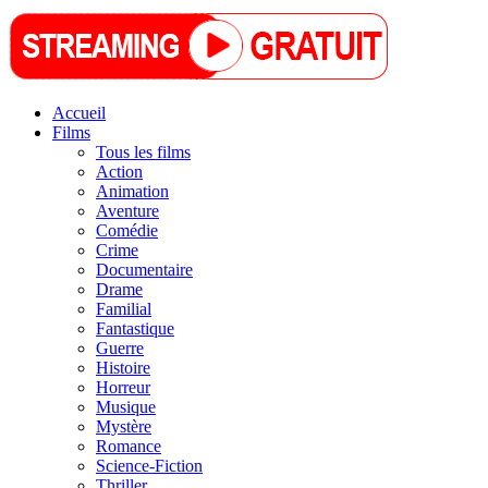
Accueil
Films
Tous les films
Action
Animation
Aventure
Comédie
Crime
Documentaire
Drame
Familial
Fantastique
Guerre
Histoire
Horreur
Musique
Mystère
Romance
Science-Fiction
Thriller