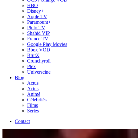
HBO
Disney+
Apple TV
Paramount+
Pluto TV
Shahid VIP
France TV
Google Play Movies
Bbox VOD
BrutX
Crunchyroll
Plex
Universcine
Blog
Actus
Actus
Animé
Célébrités
Films
Séries
Contact