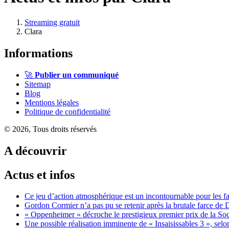
Streaming gratuit
Clara
Informations
🚀
Publier un communiqué
Sitemap
Blog
Mentions légales
Politique de confidentialité
© 2026, Tous droits réservés
A découvrir
Actus et infos
Ce jeu d’action atmosphérique est un incontournable pour les fan
Gordon Cormier n’a pas pu se retenir après la brutale farce de D
« Oppenheimer » décroche le prestigieux premier prix de la So
Une possible réalisation imminente de « Insaisissables 3 », sel