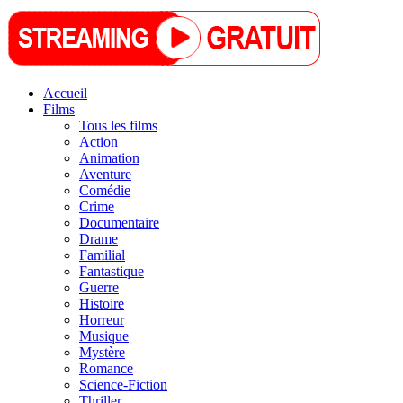
Accueil
Films
Tous les films
Action
Animation
Aventure
Comédie
Crime
Documentaire
Drame
Familial
Fantastique
Guerre
Histoire
Horreur
Musique
Mystère
Romance
Science-Fiction
Thriller