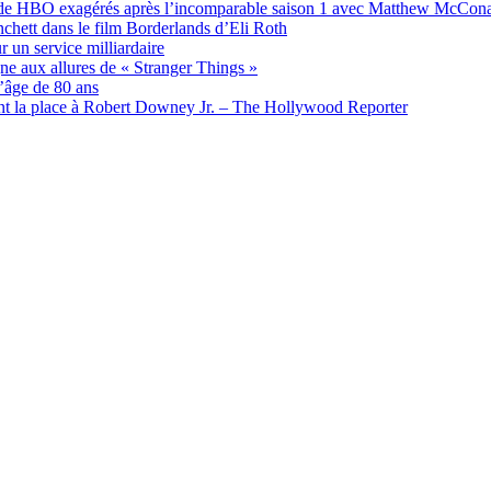
orts de HBO exagérés après l’incomparable saison 1 avec Matthew McCo
nchett dans le film Borderlands d’Eli Roth
un service milliardaire
ne aux allures de « Stranger Things »
’âge de 80 ans
sant la place à Robert Downey Jr. – The Hollywood Reporter