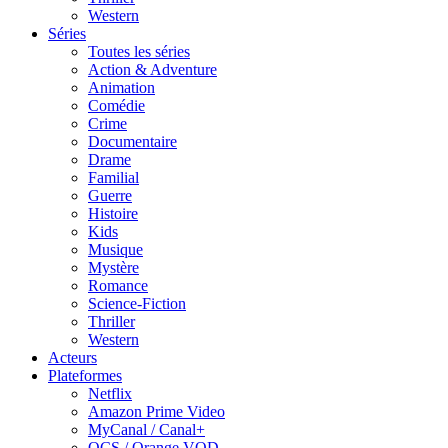
Western
Séries
Toutes les séries
Action & Adventure
Animation
Comédie
Crime
Documentaire
Drame
Familial
Guerre
Histoire
Kids
Musique
Mystère
Romance
Science-Fiction
Thriller
Western
Acteurs
Plateformes
Netflix
Amazon Prime Video
MyCanal / Canal+
OCS / Orange VOD