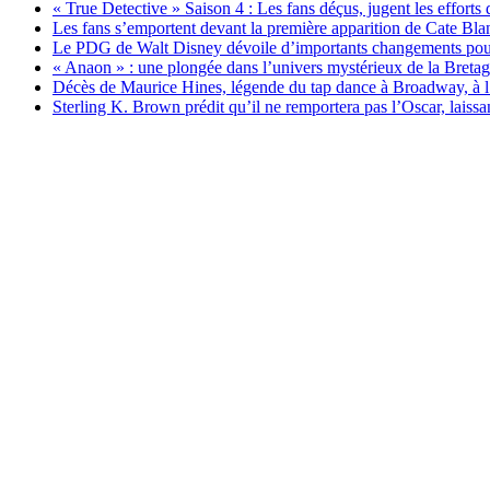
« True Detective » Saison 4 : Les fans déçus, jugent les eff
Les fans s’emportent devant la première apparition de Cate Bla
Le PDG de Walt Disney dévoile d’importants changements pour 
« Anaon » : une plongée dans l’univers mystérieux de la Bretag
Décès de Maurice Hines, légende du tap dance à Broadway, à l
Sterling K. Brown prédit qu’il ne remportera pas l’Oscar, lais