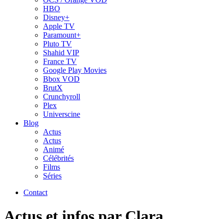
HBO
Disney+
Apple TV
Paramount+
Pluto TV
Shahid VIP
France TV
Google Play Movies
Bbox VOD
BrutX
Crunchyroll
Plex
Universcine
Blog
Actus
Actus
Animé
Célébrités
Films
Séries
Contact
Actus et infos par Clara