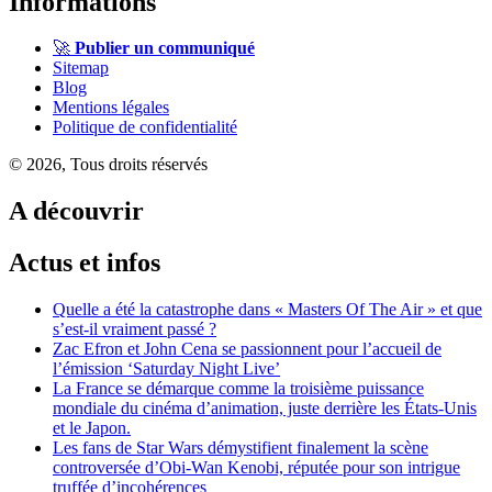
Informations
🚀
Publier un communiqué
Sitemap
Blog
Mentions légales
Politique de confidentialité
© 2026, Tous droits réservés
A découvrir
Actus et infos
Quelle a été la catastrophe dans « Masters Of The Air » et que
s’est-il vraiment passé ?
Zac Efron et John Cena se passionnent pour l’accueil de
l’émission ‘Saturday Night Live’
La France se démarque comme la troisième puissance
mondiale du cinéma d’animation, juste derrière les États-Unis
et le Japon.
Les fans de Star Wars démystifient finalement la scène
controversée d’Obi-Wan Kenobi, réputée pour son intrigue
truffée d’incohérences