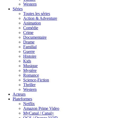
Western
Séries
Toutes les séries
Action & Adventure
Animation
Comédie
Crime
Documentaire
Drame
Familial
Guerre
Histoire
Kids
Musique
Mystère
Romance
Science-Fiction
Thriller
Western
Acteurs
Plateformes
Netflix
Amazon Prime Video
MyCanal / Canal+
OCS / Orange VOD