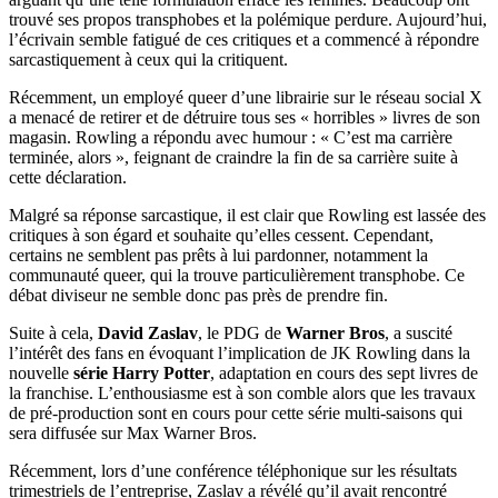
trouvé ses propos transphobes et la polémique perdure. Aujourd’hui,
l’écrivain semble fatigué de ces critiques et a commencé à répondre
sarcastiquement à ceux qui la critiquent.
Récemment, un employé queer d’une librairie sur le réseau social X
a menacé de retirer et de détruire tous ses « horribles » livres de son
magasin. Rowling a répondu avec humour : « C’est ma carrière
terminée, alors », feignant de craindre la fin de sa carrière suite à
cette déclaration.
Malgré sa réponse sarcastique, il est clair que Rowling est lassée des
critiques à son égard et souhaite qu’elles cessent. Cependant,
certains ne semblent pas prêts à lui pardonner, notamment la
communauté queer, qui la trouve particulièrement transphobe. Ce
débat diviseur ne semble donc pas près de prendre fin.
Suite à cela,
David Zaslav
, le PDG de
Warner Bros
, a suscité
l’intérêt des fans en évoquant l’implication de JK Rowling dans la
nouvelle
série Harry Potter
, adaptation en cours des sept livres de
la franchise. L’enthousiasme est à son comble alors que les travaux
de pré-production sont en cours pour cette série multi-saisons qui
sera diffusée sur Max Warner Bros.
Récemment, lors d’une conférence téléphonique sur les résultats
trimestriels de l’entreprise, Zaslav a révélé qu’il avait rencontré