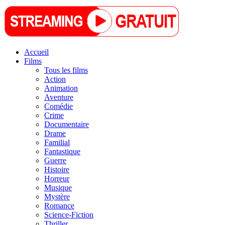
Accueil
Films
Tous les films
Action
Animation
Aventure
Comédie
Crime
Documentaire
Drame
Familial
Fantastique
Guerre
Histoire
Horreur
Musique
Mystère
Romance
Science-Fiction
Thriller