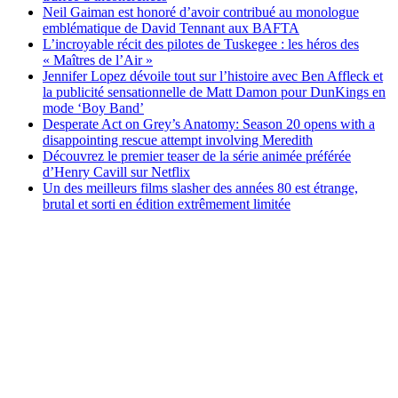
Neil Gaiman est honoré d’avoir contribué au monologue
emblématique de David Tennant aux BAFTA
L’incroyable récit des pilotes de Tuskegee : les héros des
« Maîtres de l’Air »
Jennifer Lopez dévoile tout sur l’histoire avec Ben Affleck et
la publicité sensationnelle de Matt Damon pour DunKings en
mode ‘Boy Band’
Desperate Act on Grey’s Anatomy: Season 20 opens with a
disappointing rescue attempt involving Meredith
Découvrez le premier teaser de la série animée préférée
d’Henry Cavill sur Netflix
Un des meilleurs films slasher des années 80 est étrange,
brutal et sorti en édition extrêmement limitée