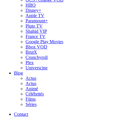
HBO
Disney+
Apple TV
Paramount+
Pluto TV
Shahid VIP
France TV
Google Play Movies
Bbox VOD
BrutX
Crunchyroll
Plex
Universcine
Blog
Actus
Actus
Animé
Célébrités
Films
Séries
Contact