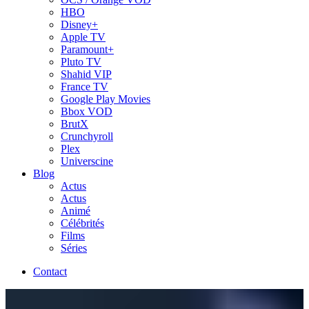
HBO
Disney+
Apple TV
Paramount+
Pluto TV
Shahid VIP
France TV
Google Play Movies
Bbox VOD
BrutX
Crunchyroll
Plex
Universcine
Blog
Actus
Actus
Animé
Célébrités
Films
Séries
Contact