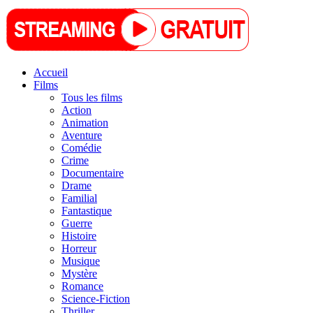
Accueil
Films
Tous les films
Action
Animation
Aventure
Comédie
Crime
Documentaire
Drame
Familial
Fantastique
Guerre
Histoire
Horreur
Musique
Mystère
Romance
Science-Fiction
Thriller