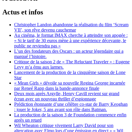
Actus et infos
Christopher Landon abandonne la réalisation du film ‘Scream
VII’, son rêve devenu cauchemar
Au cinéma, le format IMAX cherche à atteindre son apogée :
« Si le tarif de 30 euros mène à une expérience décevante, le
public ne reviendra pas »
L’un des fondateurs des Oscars : un acteur légendaire qui a
marqué l’histoire.
Critique de la saison 2 de « The Reluctant Traveler » : Eugene
Levy m’a ému aux larmes.
Lancement de la production de la cinquième saison de Lone
Star
« Mean Girls » dévoile sa nouvelle Regina George incarnée
par Reneé Rapp dans la bande-annonce finale
Deux mois après Argylle, Henry Cavill revient sur grand
écran avec un nouveau thriller d’espionnage
Prédiction étonnante d’une célèbre co-star de Barry Keoghan
: jouer le Joker, 5 ans avant son rôle dans Batman.
La production de la saison 3 de Foundation commence enfin
après un retard
Wil Wheaton critique vivement Larry David pour son
altercation avec Elmo lors d’une émission en direct » « Wil