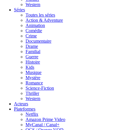
Western
Séries
Toutes les séries
Action & Adventure
Animation
Comédie
Crime
Documentaire
Drame
Familial
Guerre
Histoire
Kids
Musique
Mystère
Romance
Science-Fiction
Thriller
Western
Acteurs
Plateformes
Netflix
Amazon Prime Video
MyCanal / Canal+
OCS / Orange VOD