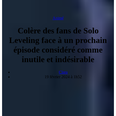
Animé
Colère des fans de Solo
Leveling face à un prochain
épisode considéré comme
inutile et indésirable
Clara
19 février 2024 à 1h52