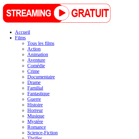
Accueil
Films
Tous les films
Action
Animation
Aventure
Comédie
Crime
Documentaire
Drame
Familial
Fantastique
Guerre
Histoire
Horreur
Musique
Mystère
Romance
Science-Fiction
Thriller