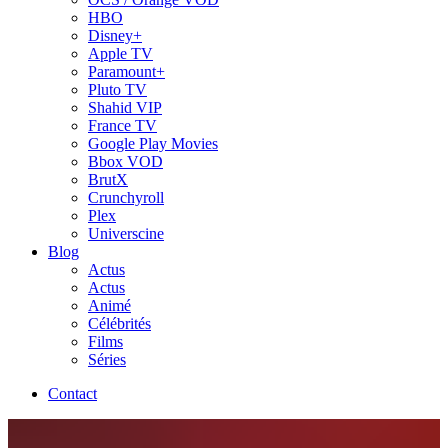
HBO
Disney+
Apple TV
Paramount+
Pluto TV
Shahid VIP
France TV
Google Play Movies
Bbox VOD
BrutX
Crunchyroll
Plex
Universcine
Blog
Actus
Actus
Animé
Célébrités
Films
Séries
Contact