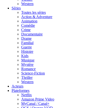
Western
Séries
Toutes les séries
Action & Adventure
Animation
Comédie
Crime
Documentaire
Drame
Familial
Guerre
Histoire
Kids
Musique
Mystère
Romance
Science-Fiction
Thriller
Western
Acteurs
Plateformes
Netflix
Amazon Prime Video
MyCanal / Canal+
OCS / Orange VOD