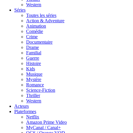
Western
Séries
Toutes les séries
Action & Adventure
Animation
Comédie
Crime
Documentaire
Drame
Familial
Guerre
Histoire
Kids
Musique
Mystère
Romance
Science-Fiction
Thriller
Western
Acteurs
Plateformes
Netflix
Amazon Prime Video
MyCanal / Canal+
OCS / Orange VOD