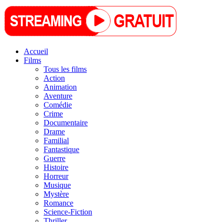
Accueil
Films
Tous les films
Action
Animation
Aventure
Comédie
Crime
Documentaire
Drame
Familial
Fantastique
Guerre
Histoire
Horreur
Musique
Mystère
Romance
Science-Fiction
Thriller