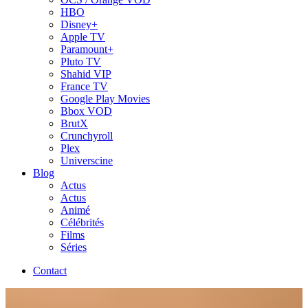
HBO
Disney+
Apple TV
Paramount+
Pluto TV
Shahid VIP
France TV
Google Play Movies
Bbox VOD
BrutX
Crunchyroll
Plex
Universcine
Blog
Actus
Actus
Animé
Célébrités
Films
Séries
Contact