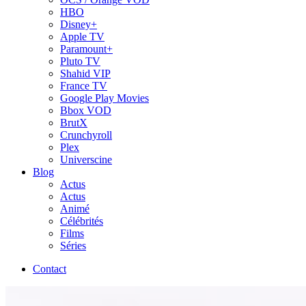
HBO
Disney+
Apple TV
Paramount+
Pluto TV
Shahid VIP
France TV
Google Play Movies
Bbox VOD
BrutX
Crunchyroll
Plex
Universcine
Blog
Actus
Actus
Animé
Célébrités
Films
Séries
Contact