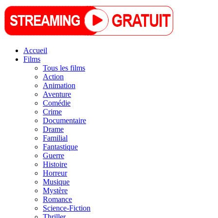
Accueil
Films
Tous les films
Action
Animation
Aventure
Comédie
Crime
Documentaire
Drame
Familial
Fantastique
Guerre
Histoire
Horreur
Musique
Mystère
Romance
Science-Fiction
Thriller