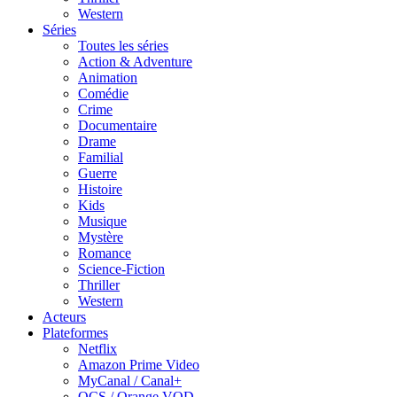
Western
Séries
Toutes les séries
Action & Adventure
Animation
Comédie
Crime
Documentaire
Drame
Familial
Guerre
Histoire
Kids
Musique
Mystère
Romance
Science-Fiction
Thriller
Western
Acteurs
Plateformes
Netflix
Amazon Prime Video
MyCanal / Canal+
OCS / Orange VOD