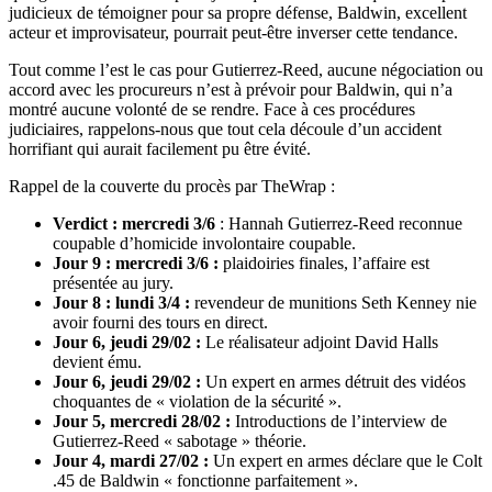
judicieux de témoigner pour sa propre défense, Baldwin, excellent
acteur et improvisateur, pourrait peut-être inverser cette tendance.
Tout comme l’est le cas pour Gutierrez-Reed, aucune négociation ou
accord avec les procureurs n’est à prévoir pour Baldwin, qui n’a
montré aucune volonté de se rendre. Face à ces procédures
judiciaires, rappelons-nous que tout cela découle d’un accident
horrifiant qui aurait facilement pu être évité.
Rappel de la couverte du procès par TheWrap :
Verdict : mercredi 3/6
: Hannah Gutierrez-Reed reconnue
coupable d’homicide involontaire coupable.
Jour 9 : mercredi 3/6 :
plaidoiries finales, l’affaire est
présentée au jury.
Jour 8 : lundi 3/4 :
revendeur de munitions Seth Kenney nie
avoir fourni des tours en direct.
Jour 6, jeudi 29/02 :
Le réalisateur adjoint David Halls
devient ému.
Jour 6, jeudi 29/02 :
Un expert en armes détruit des vidéos
choquantes de « violation de la sécurité ».
Jour 5, mercredi 28/02 :
Introductions de l’interview de
Gutierrez-Reed « sabotage » théorie.
Jour 4, mardi 27/02 :
Un expert en armes déclare que le Colt
.45 de Baldwin « fonctionne parfaitement ».