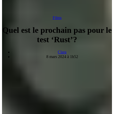
Films
Quel est le prochain pas pour le
test ‘Rust’?
Clara
8 mars 2024 à 1h52