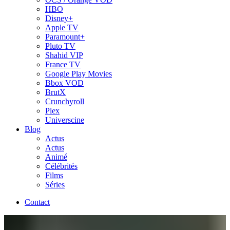
HBO
Disney+
Apple TV
Paramount+
Pluto TV
Shahid VIP
France TV
Google Play Movies
Bbox VOD
BrutX
Crunchyroll
Plex
Universcine
Blog
Actus
Actus
Animé
Célébrités
Films
Séries
Contact