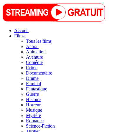
Accueil
Films
Tous les films
Action
Animation
Aventure
Comédie
Crime
Documentaire
Drame
Familial
Fantastique
Guerre
Histoire
Horreur
Musique
Mystère
Romance
Science-Fiction
Thriller