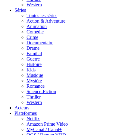
Western
Séries
Toutes les séries
Action & Adventure
Animation
Comédie
Crime
Documentaire
Drame
Familial
Guerre
Histoire
Kids
Musique
Mystère
Romance
Science-Fiction
Thriller
Western
Acteurs
Plateformes
Netflix
Amazon Prime Video
MyCanal / Canal+
OCS / Orange VOD