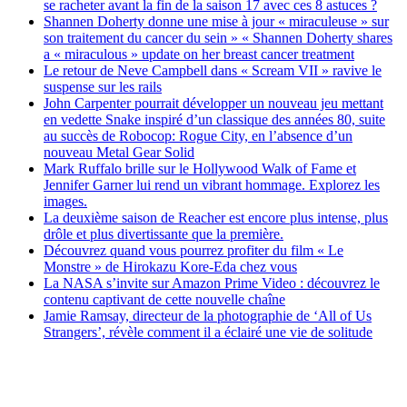
se racheter avant la fin de la saison 17 avec ces 8 astuces ?
Shannen Doherty donne une mise à jour « miraculeuse » sur
son traitement du cancer du sein » « Shannen Doherty shares
a « miraculous » update on her breast cancer treatment
Le retour de Neve Campbell dans « Scream VII » ravive le
suspense sur les rails
John Carpenter pourrait développer un nouveau jeu mettant
en vedette Snake inspiré d’un classique des années 80, suite
au succès de Robocop: Rogue City, en l’absence d’un
nouveau Metal Gear Solid
Mark Ruffalo brille sur le Hollywood Walk of Fame et
Jennifer Garner lui rend un vibrant hommage. Explorez les
images.
La deuxième saison de Reacher est encore plus intense, plus
drôle et plus divertissante que la première.
Découvrez quand vous pourrez profiter du film « Le
Monstre » de Hirokazu Kore-Eda chez vous
La NASA s’invite sur Amazon Prime Video : découvrez le
contenu captivant de cette nouvelle chaîne
Jamie Ramsay, directeur de la photographie de ‘All of Us
Strangers’, révèle comment il a éclairé une vie de solitude