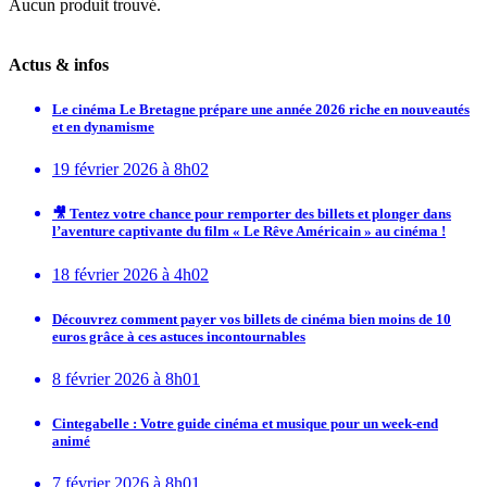
Aucun produit trouvé.
Actus & infos
Le cinéma Le Bretagne prépare une année 2026 riche en nouveautés
et en dynamisme
19 février 2026 à 8h02
🎥 Tentez votre chance pour remporter des billets et plonger dans
l’aventure captivante du film « Le Rêve Américain » au cinéma !
18 février 2026 à 4h02
Découvrez comment payer vos billets de cinéma bien moins de 10
euros grâce à ces astuces incontournables
8 février 2026 à 8h01
Cintegabelle : Votre guide cinéma et musique pour un week-end
animé
7 février 2026 à 8h01