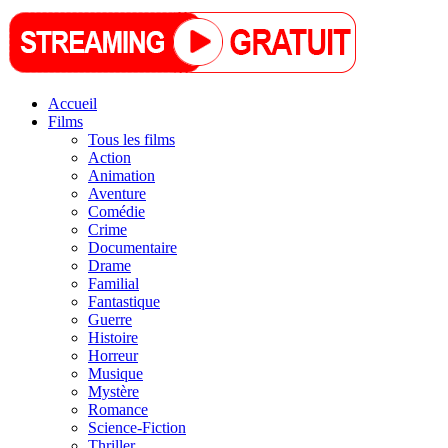
Accueil
Films
Tous les films
Action
Animation
Aventure
Comédie
Crime
Documentaire
Drame
Familial
Fantastique
Guerre
Histoire
Horreur
Musique
Mystère
Romance
Science-Fiction
Thriller