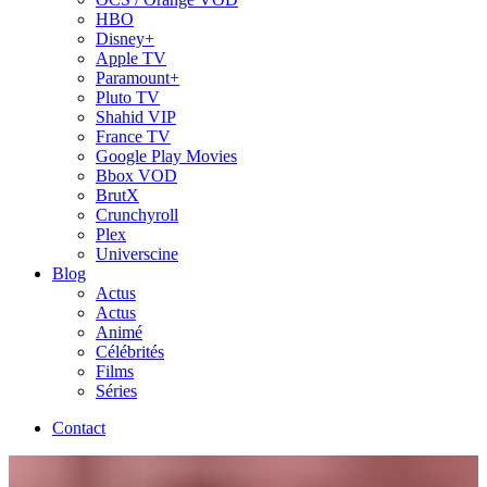
HBO
Disney+
Apple TV
Paramount+
Pluto TV
Shahid VIP
France TV
Google Play Movies
Bbox VOD
BrutX
Crunchyroll
Plex
Universcine
Blog
Actus
Actus
Animé
Célébrités
Films
Séries
Contact