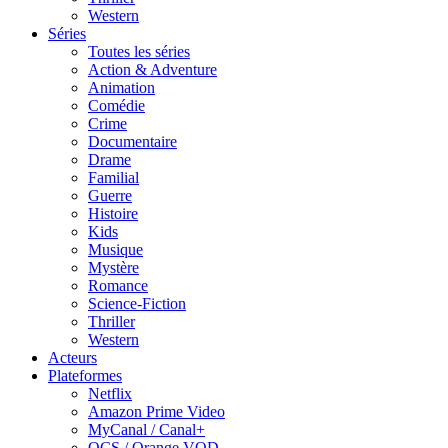
Western
Séries
Toutes les séries
Action & Adventure
Animation
Comédie
Crime
Documentaire
Drame
Familial
Guerre
Histoire
Kids
Musique
Mystère
Romance
Science-Fiction
Thriller
Western
Acteurs
Plateformes
Netflix
Amazon Prime Video
MyCanal / Canal+
OCS / Orange VOD