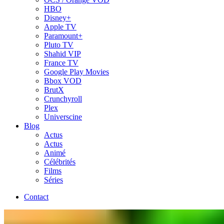
HBO
Disney+
Apple TV
Paramount+
Pluto TV
Shahid VIP
France TV
Google Play Movies
Bbox VOD
BrutX
Crunchyroll
Plex
Universcine
Blog
Actus
Actus
Animé
Célébrités
Films
Séries
Contact