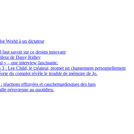
Big World à un dictateur
il faut savoir sur ce design innovant
illeur de Daisy Ridley
l » – une interview fascinante.
on 3 : Lee Child, le créateur, promet un changement personnellement
orie du complot révèle le trouble de mémoire de Jo.
 : réactions effrayées et cauchemardesques des fans
lle péruvienne au quotidien.