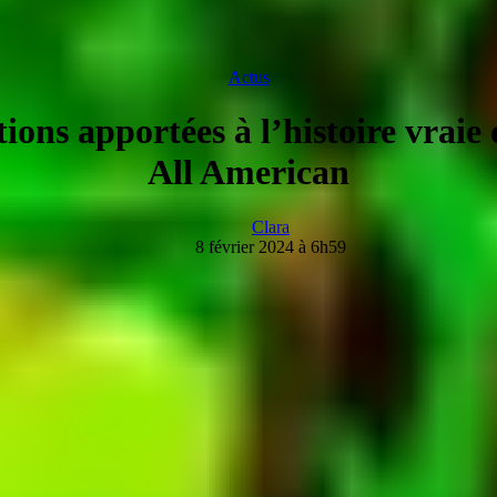
Actus
tions apportées à l’histoire vrai
All American
Clara
8 février 2024 à 6h59