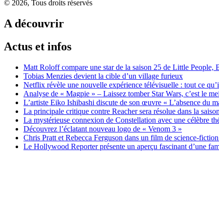
© 2026, Tous droits réservés
A découvrir
Actus et infos
Matt Roloff compare une star de la saison 25 de Little People, 
Tobias Menzies devient la cible d’un village furieux
Netflix révèle une nouvelle expérience télévisuelle : tout ce qu’
Analyse de « Magpie » – Laissez tomber Star Wars, c’est le me
L’artiste Eiko Ishibashi discute de son œuvre « L’absence du ma
La principale critique contre Reacher sera résolue dans la sais
La mystérieuse connexion de Constellation avec une célèbre thé
Découvrez l’éclatant nouveau logo de « Venom 3 »
Chris Pratt et Rebecca Ferguson dans un film de science-fiction
Le Hollywood Reporter présente un aperçu fascinant d’une fami