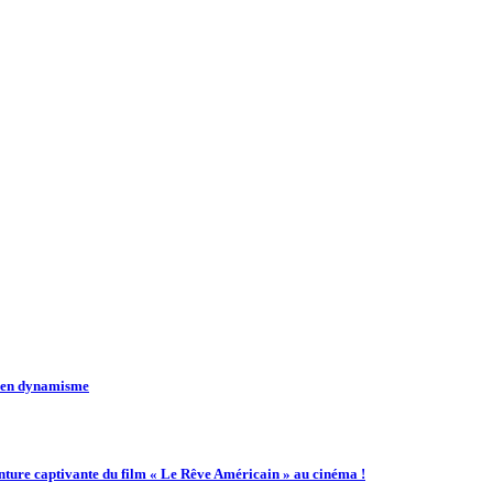
t en dynamisme
enture captivante du film « Le Rêve Américain » au cinéma !