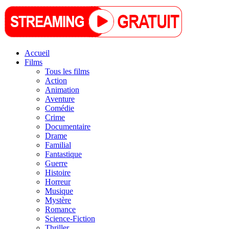
Accueil
Films
Tous les films
Action
Animation
Aventure
Comédie
Crime
Documentaire
Drame
Familial
Fantastique
Guerre
Histoire
Horreur
Musique
Mystère
Romance
Science-Fiction
Thriller