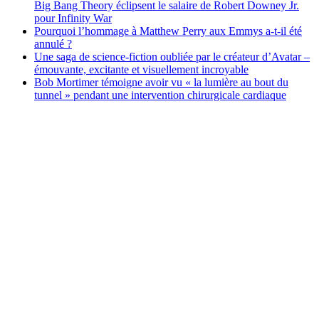
Big Bang Theory éclipsent le salaire de Robert Downey Jr.
pour Infinity War
Pourquoi l’hommage à Matthew Perry aux Emmys a-t-il été
annulé ?
Une saga de science-fiction oubliée par le créateur d’Avatar –
émouvante, excitante et visuellement incroyable
Bob Mortimer témoigne avoir vu « la lumière au bout du
tunnel » pendant une intervention chirurgicale cardiaque