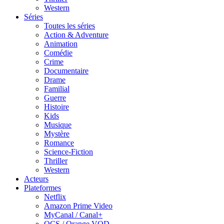
Western
Séries
Toutes les séries
Action & Adventure
Animation
Comédie
Crime
Documentaire
Drame
Familial
Guerre
Histoire
Kids
Musique
Mystère
Romance
Science-Fiction
Thriller
Western
Acteurs
Plateformes
Netflix
Amazon Prime Video
MyCanal / Canal+
OCS / Orange VOD