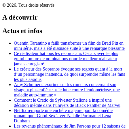
© 2026, Tous droits réservés
A découvrir
Actus et infos
Quentin Tarantino a failli transformer un film de Brad Pitt en
mini-série, mais a été dissuadé suite à une remarque blessante
Ce réalisateur bat tous les records aux Oscars avec le plus
grand nombre de nominations pour le meilleur réalisateur
jamais enregistré.
Le créateur des Sopranos évoque ses regrets quant à la mort
d’un personnage inattendu, de quoi surprendre même les fans
les plus assidus
Amy Schumer s’exprime sur les rumeurs concernant son
visage « plus enflé » : « Je lutte contre l’endométriose, une
maladie auto-immune »
Comment le Credo de Sylvester Stallone a inspiré une
décision inédite dans l’univers de Black Panther de Marvel
Netflix remporte une enchère majeure pour la comédie
romantique ‘Good Sex’ avec Natalie Portman et Lena
Dunham
Les revenus phénoménaux de Jim Parsons pour 12 saisons de