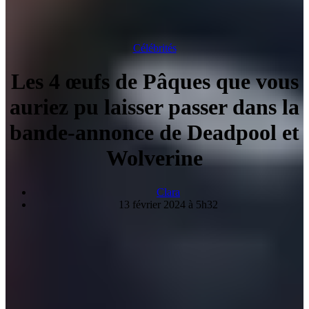
Célébrités
Les 4 œufs de Pâques que vous
auriez pu laisser passer dans la
bande-annonce de Deadpool et
Wolverine
Clara
13 février 2024 à 5h32