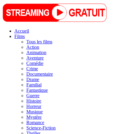
Accueil
Films
Tous les films
Action
Animation
Aventure
Comédie
Crime
Documentaire
Drame
Familial
Fantastique
Guerre
Histoire
Horreur
Musique
Mystère
Romance
Science-Fiction
Thriller