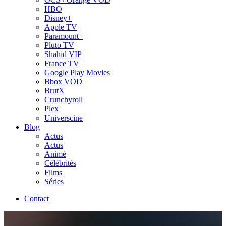
HBO
Disney+
Apple TV
Paramount+
Pluto TV
Shahid VIP
France TV
Google Play Movies
Bbox VOD
BrutX
Crunchyroll
Plex
Universcine
Blog
Actus
Actus
Animé
Célébrités
Films
Séries
Contact