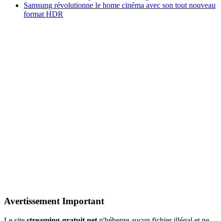
Samsung révolutionne le home cinéma avec son tout nouveau
format HDR
Avertissement Important
Le site
streaming-gratuit.net
n'héberge aucun fichier illégal et ne