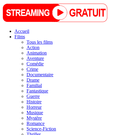
Accueil
Films
Tous les films
Action
Animation
Aventure
Comédie
Crime
Documentaire
Drame
Familial
Fantastique
Guerre
Histoire
Horreur
Musique
Mystère
Romance
Science-Fiction
Thriller