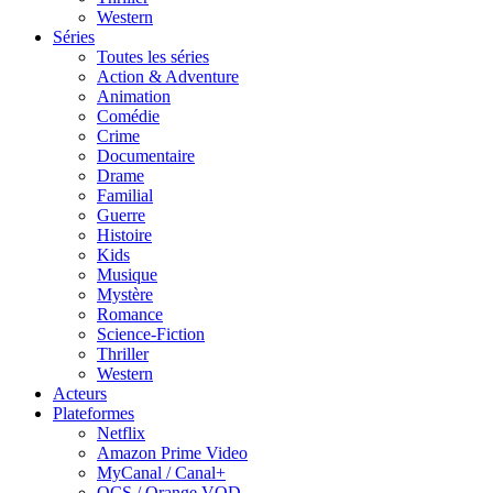
Western
Séries
Toutes les séries
Action & Adventure
Animation
Comédie
Crime
Documentaire
Drame
Familial
Guerre
Histoire
Kids
Musique
Mystère
Romance
Science-Fiction
Thriller
Western
Acteurs
Plateformes
Netflix
Amazon Prime Video
MyCanal / Canal+
OCS / Orange VOD