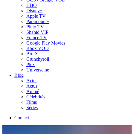
HBO
Disney+
Apple TV
Paramount+
Pluto TV
Shahid VIP
France TV
Google Play Movies
Bbox VOD
BrutX
Crunchyroll
Plex
Universcine
Blog
Actus
Actus
Animé
Célébrités
Films
Séries
Contact