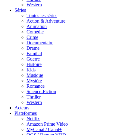
Western
Séries
Toutes les séries
Action & Adventure
Animation
Comédie
Crime
Documentaire
Drame
Familial
Guerre
Histoire
Kids
Musique
Mystère
Romance
Science-Fiction
Thriller
Western
Acteurs
Plateformes
Netflix
Amazon Prime Video
MyCanal / Canal+
OCS / Orange VOD