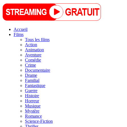
Accueil
Films
Tous les films
Action
Animation
Aventure
Comédie
Crime
Documentaire
Drame
Familial
Fantastique
Guerre
Histoire
Horreur
Musique
Mystère
Romance
Science-Fiction
Thriller