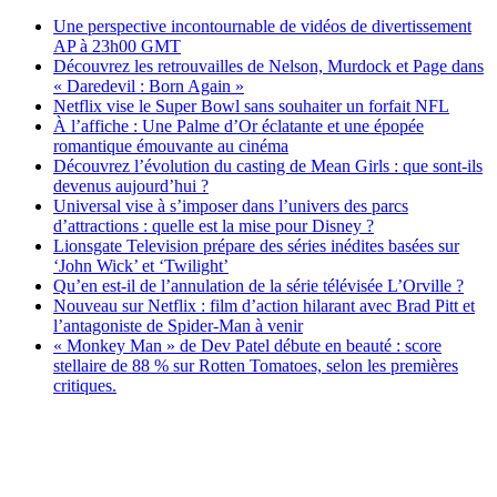
Une perspective incontournable de vidéos de divertissement
AP à 23h00 GMT
Découvrez les retrouvailles de Nelson, Murdock et Page dans
« Daredevil : Born Again »
Netflix vise le Super Bowl sans souhaiter un forfait NFL
À l’affiche : Une Palme d’Or éclatante et une épopée
romantique émouvante au cinéma
Découvrez l’évolution du casting de Mean Girls : que sont-ils
devenus aujourd’hui ?
Universal vise à s’imposer dans l’univers des parcs
d’attractions : quelle est la mise pour Disney ?
Lionsgate Television prépare des séries inédites basées sur
‘John Wick’ et ‘Twilight’
Qu’en est-il de l’annulation de la série télévisée L’Orville ?
Nouveau sur Netflix : film d’action hilarant avec Brad Pitt et
l’antagoniste de Spider-Man à venir
« Monkey Man » de Dev Patel débute en beauté : score
stellaire de 88 % sur Rotten Tomatoes, selon les premières
critiques.