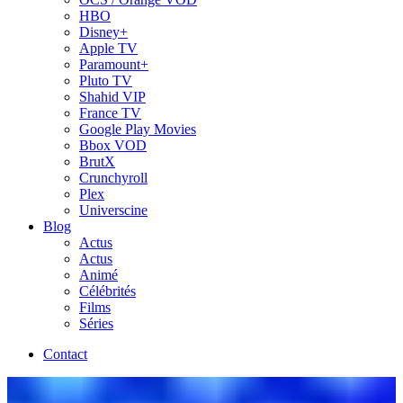
HBO
Disney+
Apple TV
Paramount+
Pluto TV
Shahid VIP
France TV
Google Play Movies
Bbox VOD
BrutX
Crunchyroll
Plex
Universcine
Blog
Actus
Actus
Animé
Célébrités
Films
Séries
Contact