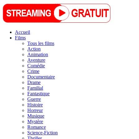
Accueil
Films
Tous les films
Action
Animation
Aventure
Comédie
Crime
Documentaire
Drame
Familial
Fantastique
Guerre
Histoire
Horreur
Musique
Mystère
Romance
Science-Fiction
Thriller