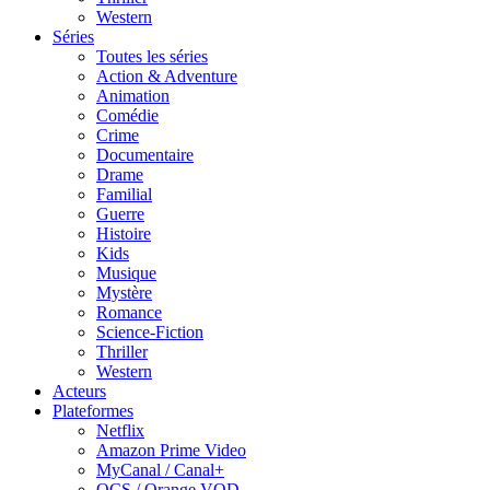
Western
Séries
Toutes les séries
Action & Adventure
Animation
Comédie
Crime
Documentaire
Drame
Familial
Guerre
Histoire
Kids
Musique
Mystère
Romance
Science-Fiction
Thriller
Western
Acteurs
Plateformes
Netflix
Amazon Prime Video
MyCanal / Canal+
OCS / Orange VOD