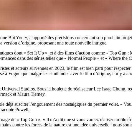
e But You », a apporté des précisions concernant son prochain projet,
a version d’origine, proposant une toute nouvelle intrigue.
ntiques dont « Set It Up », et à des films d’action comme « Top Gun : M
rmances dans des séries telles que « Normal People » et « Where the 
stes et acteurs survenues en 2023, le film est bien parti pour respecter
isé à Vogue que malgré les similitudes avec le film d’origine, il n’y a a
 Universal Studios. Sous la houlette du réalisateur Lee Isaac Chung, re
rmack et Maura Tierney.
ble déjà susciter l’engouement des nostalgiques du premier volet. « Vo
», raconte Powell.
rnage de « Top Gun ». « Il m’a dit que si vous voulez réaliser un film à 
umains contre les forces de la nature est une idée universelle : nous 