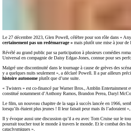
Le 27 décembre 2023, Glen Powell, célèbre pour son rôle dans « Anyon
certainement pas un redémarrage »
mais plutôt une mise à jour de l
Révélé au grand public par sa participation à plusieurs comédies roma
Universal en compagnie de Daisy Edgar-Jones, connue pour ses perfo
Malgré une discontinuité dans le tournage à cause de grèves des scénari
y a quelques nuits seulement », a déclaré Powell. Il a par ailleurs préc
histoire autonome
plutôt que d’une suite.
« Twisters » est co-financé par Warner Bros., Amblin Entertainment et
constitué notamment d’Anthony Ramos, Brandon Perea, Daryl McCo
Le film, un nouveau chapitre de la saga à succès lancée en 1966, sem
lorsqu’ils étaient plus jeunes ! Il leur faisait peur mais ils l’adoraient 
Il y évoque aussi une discussion qu’il a eu avec Tom Cruise sur le tou
pourrait toucher tout le monde à travers le monde. Et le combat des h
cataclysmiques ».