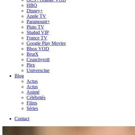
HBO
Disney+
Apple TV
Paramount+
Pluto TV
Shahid VIP
France TV
Google Play Movies
Bbox VOD
BrutX
Crunchyroll
Plex
Universcine
Blog
Actus
Actus
Animé
Célébrités
Films
Séries
Contact