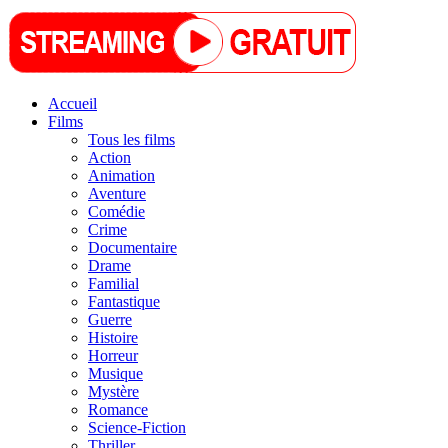
Accueil
Films
Tous les films
Action
Animation
Aventure
Comédie
Crime
Documentaire
Drame
Familial
Fantastique
Guerre
Histoire
Horreur
Musique
Mystère
Romance
Science-Fiction
Thriller