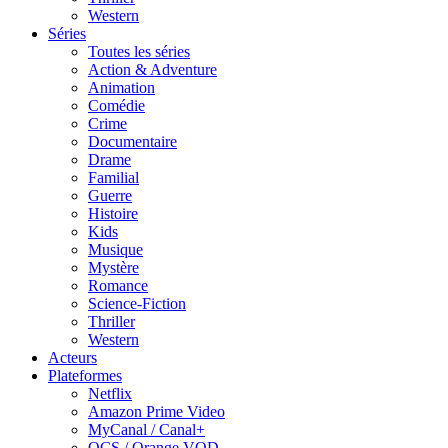
Western
Séries
Toutes les séries
Action & Adventure
Animation
Comédie
Crime
Documentaire
Drame
Familial
Guerre
Histoire
Kids
Musique
Mystère
Romance
Science-Fiction
Thriller
Western
Acteurs
Plateformes
Netflix
Amazon Prime Video
MyCanal / Canal+
OCS / Orange VOD