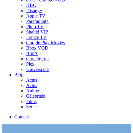
HBO
Disney+
Apple TV
Paramount+
Pluto TV
Shahid VIP
France TV
Google Play Movies
Bbox VOD
BrutX
Crunchyroll
Plex
Universcine
Blog
Actus
Actus
Animé
Célébrités
Films
Séries
Contact