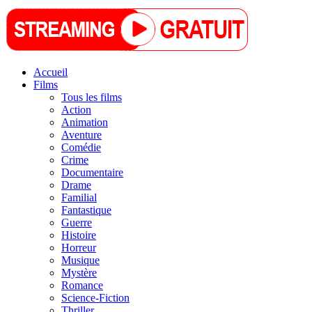
Accueil
Films
Tous les films
Action
Animation
Aventure
Comédie
Crime
Documentaire
Drame
Familial
Fantastique
Guerre
Histoire
Horreur
Musique
Mystère
Romance
Science-Fiction
Thriller