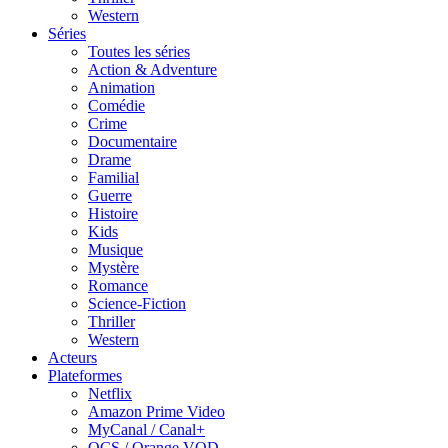
Western
Séries
Toutes les séries
Action & Adventure
Animation
Comédie
Crime
Documentaire
Drame
Familial
Guerre
Histoire
Kids
Musique
Mystère
Romance
Science-Fiction
Thriller
Western
Acteurs
Plateformes
Netflix
Amazon Prime Video
MyCanal / Canal+
OCS / Orange VOD