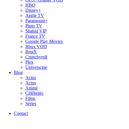
HBO
Disney+
Apple TV
Paramount+
Pluto TV
Shahid VIP
France TV
Google Play Movies
Bbox VOD
BrutX
Crunchyroll
Plex
Universcine
Blog
Actus
Actus
Animé
Célébrités
Films
Séries
Contact