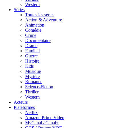
Western
Séries
Toutes les séries
Action & Adventure
Animation
Comédie
Crime
Documentaire
Drame
Familial
Guerre
Histoire
Kids
Musique
Mystère
Romance
Science-Fiction
Thriller
Western
Acteurs
Plateformes
Netflix
Amazon Prime Video
MyCanal / Canal+
OCS / Orange VOD