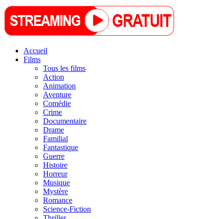
Accueil
Films
Tous les films
Action
Animation
Aventure
Comédie
Crime
Documentaire
Drame
Familial
Fantastique
Guerre
Histoire
Horreur
Musique
Mystère
Romance
Science-Fiction
Thriller