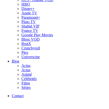
HBO
Disney+
Apple TV
Paramount+
Pluto TV
Shahid VIP
France TV
Google Play Movies
Bbox VOD
BrutX
Crunchyroll
Plex
Universcine
Blog
Actus
Actus
Animé
Célébrités
Films
Séries
Contact