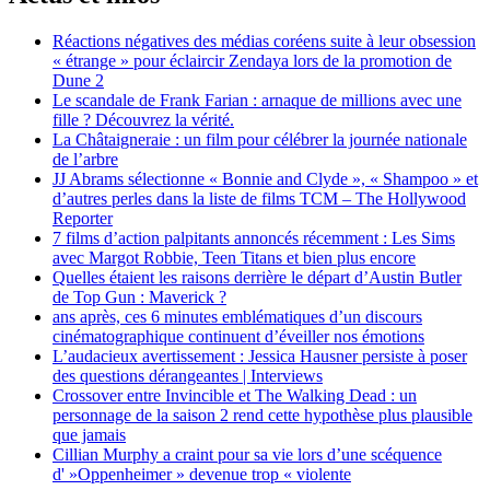
Réactions négatives des médias coréens suite à leur obsession
« étrange » pour éclaircir Zendaya lors de la promotion de
Dune 2
Le scandale de Frank Farian : arnaque de millions avec une
fille ? Découvrez la vérité.
La Châtaigneraie : un film pour célébrer la journée nationale
de l’arbre
JJ Abrams sélectionne « Bonnie and Clyde », « Shampoo » et
d’autres perles dans la liste de films TCM – The Hollywood
Reporter
7 films d’action palpitants annoncés récemment : Les Sims
avec Margot Robbie, Teen Titans et bien plus encore
Quelles étaient les raisons derrière le départ d’Austin Butler
de Top Gun : Maverick ?
ans après, ces 6 minutes emblématiques d’un discours
cinématographique continuent d’éveiller nos émotions
L’audacieux avertissement : Jessica Hausner persiste à poser
des questions dérangeantes | Interviews
Crossover entre Invincible et The Walking Dead : un
personnage de la saison 2 rend cette hypothèse plus plausible
que jamais
Cillian Murphy a craint pour sa vie lors d’une scéquence
d' »Oppenheimer » devenue trop « violente