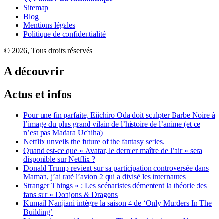
Sitemap
Blog
Mentions légales
Politique de confidentialité
© 2026, Tous droits réservés
A découvrir
Actus et infos
Pour une fin parfaite, Eiichiro Oda doit sculpter Barbe Noire à
l’image du plus grand vilain de l’histoire de l’anime (et ce
n’est pas Madara Uchiha)
Netflix unveils the future of the fantasy series.
Quand est-ce que « Avatar, le dernier maître de l’air » sera
disponible sur Netflix ?
Donald Trump revient sur sa participation controversée dans
Maman, j’ai raté l’avion 2 qui a divisé les internautes
Stranger Things » : Les scénaristes démentent la théorie des
fans sur « Donjons & Dragons
Kumail Nanjiani intègre la saison 4 de ‘Only Murders In The
Building’