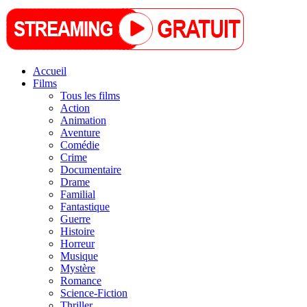
Accueil
Films
Tous les films
Action
Animation
Aventure
Comédie
Crime
Documentaire
Drame
Familial
Fantastique
Guerre
Histoire
Horreur
Musique
Mystère
Romance
Science-Fiction
Thriller