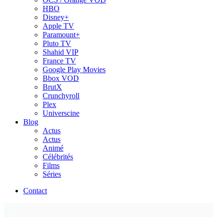
HBO
Disney+
Apple TV
Paramount+
Pluto TV
Shahid VIP
France TV
Google Play Movies
Bbox VOD
BrutX
Crunchyroll
Plex
Universcine
Blog
Actus
Actus
Animé
Célébrités
Films
Séries
Contact