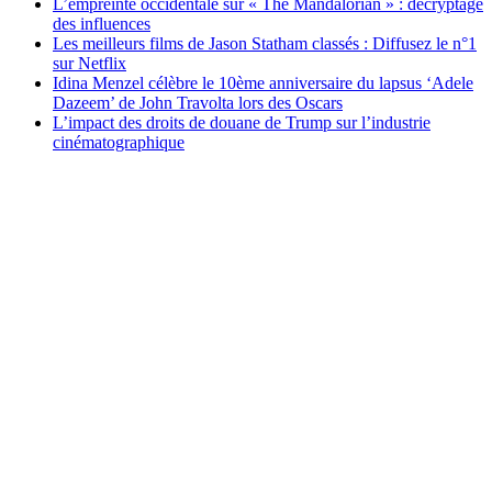
L’empreinte occidentale sur « The Mandalorian » : décryptage
des influences
Les meilleurs films de Jason Statham classés : Diffusez le n°1
sur Netflix
Idina Menzel célèbre le 10ème anniversaire du lapsus ‘Adele
Dazeem’ de John Travolta lors des Oscars
L’impact des droits de douane de Trump sur l’industrie
cinématographique