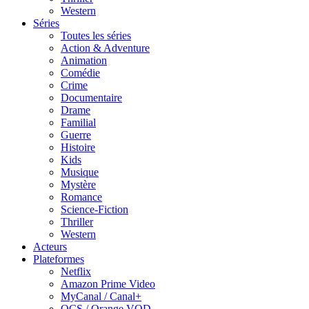
Western
Séries
Toutes les séries
Action & Adventure
Animation
Comédie
Crime
Documentaire
Drame
Familial
Guerre
Histoire
Kids
Musique
Mystère
Romance
Science-Fiction
Thriller
Western
Acteurs
Plateformes
Netflix
Amazon Prime Video
MyCanal / Canal+
OCS / Orange VOD