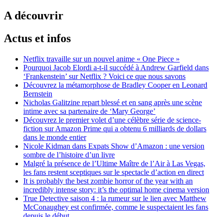
A découvrir
Actus et infos
Netflix travaille sur un nouvel anime « One Piece »
Pourquoi Jacob Elordi a-t-il succédé à Andrew Garfield dans
‘Frankenstein’ sur Netflix ? Voici ce que nous savons
Découvrez la métamorphose de Bradley Cooper en Leonard
Bernstein
Nicholas Galitzine repart blessé et en sang après une scène
intime avec sa partenaire de ‘Mary George’
Découvrez le premier volet d’une célèbre série de science-
fiction sur Amazon Prime qui a obtenu 6 milliards de dollars
dans le monde entier
Nicole Kidman dans Expats Show d’Amazon : une version
sombre de l’histoire d’un livre
Malgré la présence de l’Ultime Maître de l’Air à Las Vegas,
les fans restent sceptiques sur le spectacle d’action en direct
It is probably the best zombie horror of the year with an
incredibly intense story: it’s the optimal home cinema version
True Detective saison 4 : la rumeur sur le lien avec Matthew
McConaughey est confirmée, comme le suspectaient les fans
depuis le début