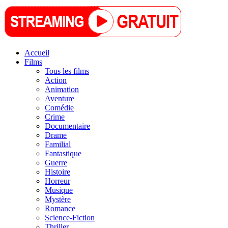
Accueil
Films
Tous les films
Action
Animation
Aventure
Comédie
Crime
Documentaire
Drame
Familial
Fantastique
Guerre
Histoire
Horreur
Musique
Mystère
Romance
Science-Fiction
Thriller