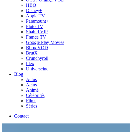
HBO
Disney+
Apple TV
Paramount+
Pluto TV
Shahid VIP
France TV
Google Play Movies
Bbox VOD
BrutX
Crunchyroll
Plex
Universcine
Blog
Actus
Actus
Animé
Célébrités
Films
Séries
Contact