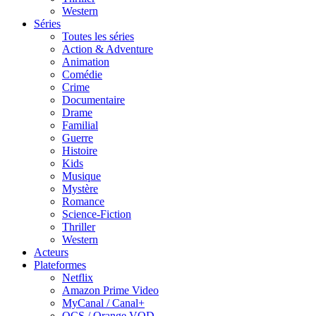
Western
Séries
Toutes les séries
Action & Adventure
Animation
Comédie
Crime
Documentaire
Drame
Familial
Guerre
Histoire
Kids
Musique
Mystère
Romance
Science-Fiction
Thriller
Western
Acteurs
Plateformes
Netflix
Amazon Prime Video
MyCanal / Canal+
OCS / Orange VOD