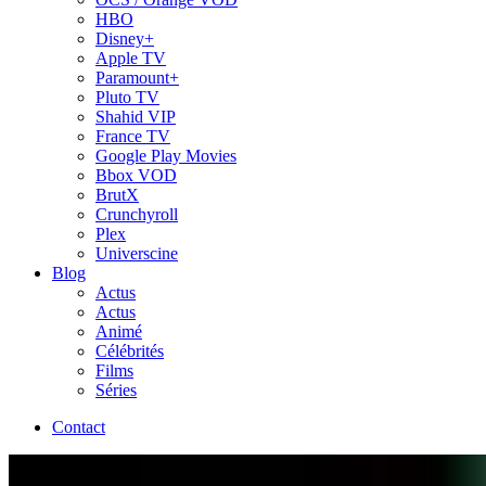
HBO
Disney+
Apple TV
Paramount+
Pluto TV
Shahid VIP
France TV
Google Play Movies
Bbox VOD
BrutX
Crunchyroll
Plex
Universcine
Blog
Actus
Actus
Animé
Célébrités
Films
Séries
Contact