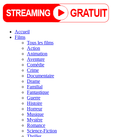
Accueil
Films
Tous les films
Action
Animation
Aventure
Comédie
Crime
Documentaire
Drame
Familial
Fantastique
Guerre
Histoire
Horreur
Musique
Mystère
Romance
Science-Fiction
Thriller