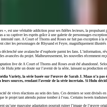
», est une véritable addiction pour ses fidèles lecteurs, la propulsant 
 a su captiver les esprits grâce à une galerie de personnages exceptionne
ntensité rare. A Court of Thorns and Roses ne fait pas exception à la rè
nt citer les personnages de Rhysand et Feyre, magnifiquement illustrés
 a déclenché une avalanche d’euphorie parmi les fans. L’information, rév
le des avancées du projet. Malheureusement, les nouvelles récemment reçu
daptation live de A Court of Thorns and Roses avait été abandonné. Selon
el de Hulu jette un doute sur l’avenir de la série, laissant sa production e
 média Variety, la série basée sur l’œuvre de Sarah J. Maas n’a pa
 leurs sources, rendant l’avenir de la série incertain. Si Hulu déci
uscité de vives réactions au sein des fans. Ces derniers se sont divisés e
que le projet tant attendu puisse tomber à l’eau. Certains tweets traduise
t qu’une mauvaise adaptation pourrait ruiner l’image de l’œuvre origina