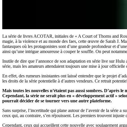
La série de livres ACOTAR, initiales de « A Court of Thorns and Roses 
magie, à la violence et au monde des faes, cette œuvre de Sarah J. Maas
fantasques où les protagonistes sont d’une grande profondeur et d’une i
ainsi qu’une intrigue amoureuse à couper le souffle. On peut notamme
Inutile de dire que l’annonce de son adaptation en série live sur Hulu
série, mais les amateurs attendaient toujours une mise à jour officiel
En effet, des rumeurs insistantes ont laissé entendre que le projet d’a
les droits de la série potentielle à d’autres vendeurs. Ce retrait potenti
Mais toutes les nouvelles n’étaient pas aussi sombres. D’après le
Cependant, la série ne serait plus en « développement actif » selon
pourrait décider de se tourner vers une autre plateforme.
Sans surprise, l’incertitude qui plane autour de l’avenir de la série a s
ceux qui, au contraire, s’en réjouissent. Les premiers trouvent injuste 
Cependant, ceux qui accueillent cette nouvelle avec soulagement arguen