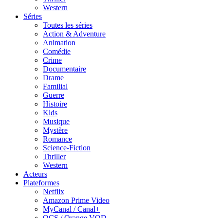
Western
Séries
Toutes les séries
Action & Adventure
Animation
Comédie
Crime
Documentaire
Drame
Familial
Guerre
Histoire
Kids
Musique
Mystère
Romance
Science-Fiction
Thriller
Western
Acteurs
Plateformes
Netflix
Amazon Prime Video
MyCanal / Canal+
OCS / Orange VOD