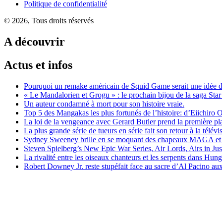
Politique de confidentialité
© 2026, Tous droits réservés
A découvrir
Actus et infos
Pourquoi un remake américain de Squid Game serait une idée dé
« Le Mandalorien et Grogu » : le prochain bijou de la saga Star
Un auteur condamné à mort pour son histoire vraie.
Top 5 des Mangakas les plus fortunés de l’histoire: d’Eiichiro
La loi de la vengeance avec Gerard Butler prend la première pla
La plus grande série de tueurs en série fait son retour à la tél
Sydney Sweeney brille en se moquant des chapeaux MAGA et e
Steven Spielberg’s New Epic War Series, Air Lords, Airs in Ju
La rivalité entre les oiseaux chanteurs et les serpents dans Hun
Robert Downey Jr. reste stupéfait face au sacre d’Al Pacino au