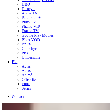
HBO
Disney+
Apple TV
Paramount+
Pluto TV
Shahid VIP
France TV
Google Play Movies
Bbox VOD
BrutX
Crunchyroll
Plex
Universcine
Blog
Actus
Actus
Animé
Célébrités
Films
Séries
Contact