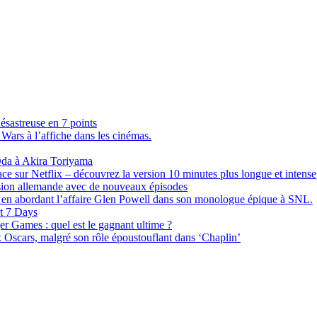
sastreuse en 7 points
 Wars à l’affiche dans les cinémas.
 Oda à Akira Toriyama
ce sur Netflix – découvrez la version 10 minutes plus longue et intense
évision allemande avec de nouveaux épisodes
n abordant l’affaire Glen Powell dans son monologue épique à SNL.
st 7 Days
ger Games : quel est le gagnant ultime ?
x Oscars, malgré son rôle époustouflant dans ‘Chaplin’