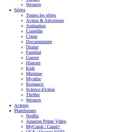
Western
Séries
Toutes les séries
Action & Adventure
Animation
Comédie
Crime
Documentaire
Drame
Familial
Guerre
Histoire
Kids
Musique
Mystère
Romance
Science-Fiction
Thriller
Western
Acteurs
Plateformes
Netflix
Amazon Prime Video
MyCanal / Canal+
OCS / Orange VOD