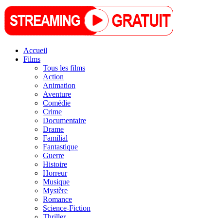
Accueil
Films
Tous les films
Action
Animation
Aventure
Comédie
Crime
Documentaire
Drame
Familial
Fantastique
Guerre
Histoire
Horreur
Musique
Mystère
Romance
Science-Fiction
Thriller