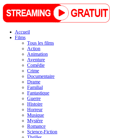
Accueil
Films
Tous les films
Action
Animation
Aventure
Comédie
Crime
Documentaire
Drame
Familial
Fantastique
Guerre
Histoire
Horreur
Musique
Mystère
Romance
Science-Fiction
Thriller