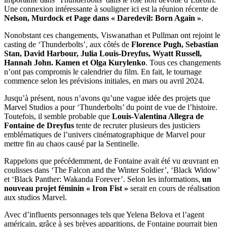
Une connexion intéressante à souligner ici est la réunion récente de
Nelson, Murdock et Page dans « Daredevil: Born Again »
.
Nonobstant ces changements, Viswanathan et Pullman ont rejoint le
casting de ‘Thunderbolts’, aux côtés de
Florence Pugh, Sebastian
Stan, David Harbour, Julia Louis-Dreyfus, Wyatt Russell,
Hannah John. Kamen et Olga Kurylenko
. Tous ces changements
n’ont pas compromis le calendrier du film. En fait, le tournage
commence selon les prévisions initiales, en mars ou avril 2024.
Jusqu’à présent, nous n’avons qu’une vague idée des projets que
Marvel Studios a pour ‘Thunderbolts’ du point de vue de l’histoire.
Toutefois, il semble probable que
Louis-Valentina Allegra de
Fontaine de Dreyfus
tente de recruter plusieurs des justiciers
emblématiques de l’univers cinématographique de Marvel pour
mettre fin au chaos causé par la Sentinelle.
Rappelons que précédemment, de Fontaine avait été vu œuvrant en
coulisses dans ‘The Falcon and the Winter Soldier’, ‘Black Widow’
et ‘Black Panther: Wakanda Forever’. Selon les informations,
un
nouveau projet féminin « Iron Fist »
serait en cours de réalisation
aux studios Marvel.
Avec d’influents personnages tels que Yelena Belova et l’agent
américain, grâce à ses brèves apparitions, de Fontaine pourrait bien