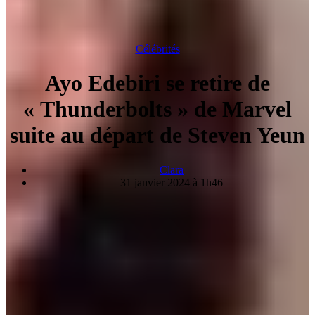
Célébrités
Ayo Edebiri se retire de
« Thunderbolts » de Marvel
suite au départ de Steven Yeun
Clara
31 janvier 2024 à 1h46