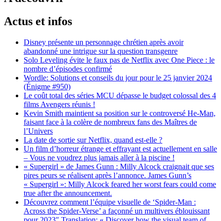
Actus et infos
Disney présente un personnage chrétien après avoir
abandonné une intrigue sur la question transgenre
Solo Leveling évite le faux pas de Netflix avec One Piece : le
nombre d’épisodes confirmé
Wordle: Solutions et conseils du jour pour le 25 janvier 2024
(Énigme #950)
Le coût total des séries MCU dépasse le budget colossal des 4
films Avengers réunis !
Kevin Smith maintient sa position sur le controversé He-Man,
faisant face à la colère de nombreux fans des Maîtres de
l’Univers
La date de sortie sur Netflix, quand est-elle ?
Un film d’horreur étrange et effrayant est actuellement en salle
– Vous ne voudrez plus jamais aller à la piscine !
« Supergirl » de James Gunn : Milly Alcock craignait que ses
pires peurs se réalisent après l’annonce. James Gunn’s
« Supergirl »: Milly Alcock feared her worst fears could come
true after the announcement.
Découvrez comment l’équipe visuelle de ‘Spider-Man :
Across the Spider-Verse’ a façonné un multivers éblouissant
pour 2023″ Translation: « Discover how the visual team of