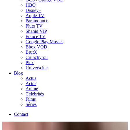
HBO
Disney+
Apple TV
Paramount+
Pluto TV
Shahid VIP
France TV
Google Play Movies
Bbox VOD
BrutX
Crunchyroll
Plex
Universcine
Blog
Actus
Actus
Animé
Célébrités
Films
Séries
Contact