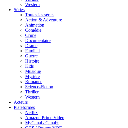
Western
Séries
Toutes les séries
Action & Adventure
Animation
Comédie
Crime
Documentaire
Drame
Familial
Guerre
Histoire
Kids
Musique
Mystère
Romance
Science-Fiction
Thriller
Western
Acteurs
Plateformes
Netflix
Amazon Prime Video
MyCanal / Canal+
OCS / Orange VOD