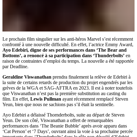
Le prochain film singulier sur les anti-héros Marvel s’est récemment
confronté à une nouvelle difficulté. En effet, l’actrice Emmy Award,
Ayo Edebiri, digne de ses performances dans ‘The Bear and
Bottoms’, a renoncé à sa participation dans ‘Thunderbolts’
en
raison de contraintes d’emploi du temps. La nouvelle a été rapportée
par Deadline.
Geraldine Viswanathan
prendra finalement la relève de Edebiri à
la suite de certains retards de production du projet engendrés par les
grèves de la WGA et SAG-AFTRA en 2023. Il est à noter toutefois
que Viswanathan n’est pas la première substitution au casting du
film. En effet,
Lewis Pullman
ayant récemment remplacé Steven
Yeun, bien que nous ne sachions pas s’il était la sentinelle.
Ayo Edebiri a délaissé Thornderbolts, suite au départ de Steven
Yeun. De son côté, Viswanathan a offert de remarquables
performances dans ‘The Beanie Bubble’ après avoir apparu dans
‘Cat Person’ et ‘7 Days’, ouvrant ainsi la voie à sa prochaine percée
importante dans ‘Thunderbolts’ dans le rôle non dévoilé d’Edebiri.