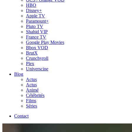
HBO
Disney+
Apple TV
Paramount+
Pluto TV
Shahid VIP
France TV
Google Play Movies
Bbox VOD
BrutX
Crunchyroll
Plex
Universcine
Blog
Actus
Actus
Animé
Célébrités
Films
Séries
Contact