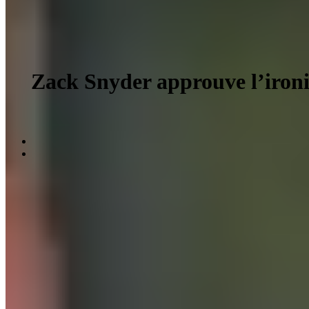
Zack Snyder approuve l’ironiq