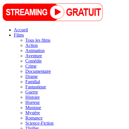
Accueil
Films
Tous les films
Action
Animation
Aventure
Comédie
Crime
Documentaire
Drame
Familial
Fantastique
Guerre
Histoire
Horreur
Musique
Mystère
Romance
Science-Fiction
Thriller