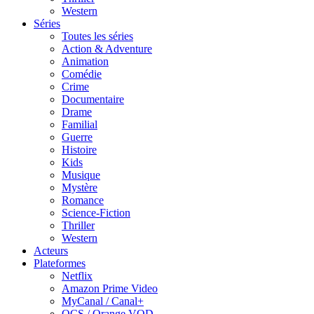
Western
Séries
Toutes les séries
Action & Adventure
Animation
Comédie
Crime
Documentaire
Drame
Familial
Guerre
Histoire
Kids
Musique
Mystère
Romance
Science-Fiction
Thriller
Western
Acteurs
Plateformes
Netflix
Amazon Prime Video
MyCanal / Canal+
OCS / Orange VOD