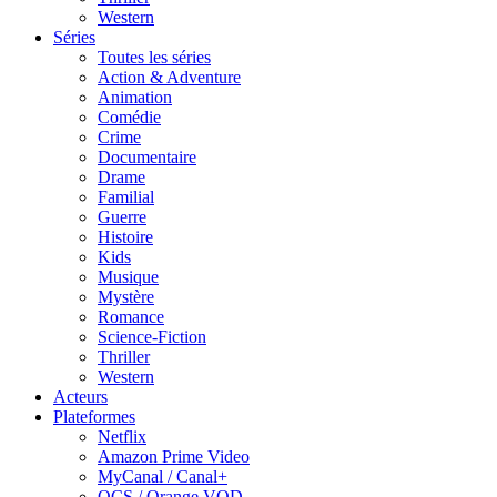
Western
Séries
Toutes les séries
Action & Adventure
Animation
Comédie
Crime
Documentaire
Drame
Familial
Guerre
Histoire
Kids
Musique
Mystère
Romance
Science-Fiction
Thriller
Western
Acteurs
Plateformes
Netflix
Amazon Prime Video
MyCanal / Canal+
OCS / Orange VOD