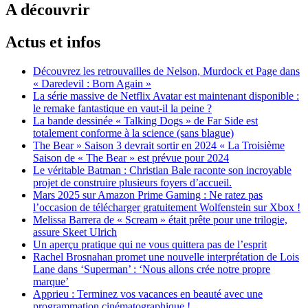
A découvrir
Actus et infos
Découvrez les retrouvailles de Nelson, Murdock et Page dans
« Daredevil : Born Again »
La série massive de Netflix Avatar est maintenant disponible :
le remake fantastique en vaut-il la peine ?
La bande dessinée « Talking Dogs » de Far Side est
totalement conforme à la science (sans blague)
The Bear » Saison 3 devrait sortir en 2024 « La Troisième
Saison de « The Bear » est prévue pour 2024
Le véritable Batman : Christian Bale raconte son incroyable
projet de construire plusieurs foyers d’accueil.
Mars 2025 sur Amazon Prime Gaming : Ne ratez pas
l’occasion de télécharger gratuitement Wolfenstein sur Xbox !
Melissa Barrera de « Scream » était prête pour une trilogie,
assure Skeet Ulrich
Un aperçu pratique qui ne vous quittera pas de l’esprit
Rachel Brosnahan promet une nouvelle interprétation de Lois
Lane dans ‘Superman’ : ‘Nous allons crée notre propre
marque’
Apprieu : Terminez vos vacances en beauté avec une
programmation cinématographique !