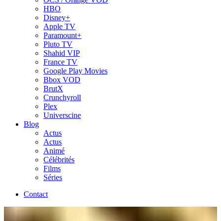
HBO
Disney+
Apple TV
Paramount+
Pluto TV
Shahid VIP
France TV
Google Play Movies
Bbox VOD
BrutX
Crunchyroll
Plex
Universcine
Blog
Actus
Actus
Animé
Célébrités
Films
Séries
Contact