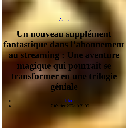
Actus
Un nouveau supplément
fantastique dans l’abonnement
au streaming : Une aventure
magique qui pourrait se
transformer en une trilogie
géniale
Klaus
7 février 2024 à 3h09