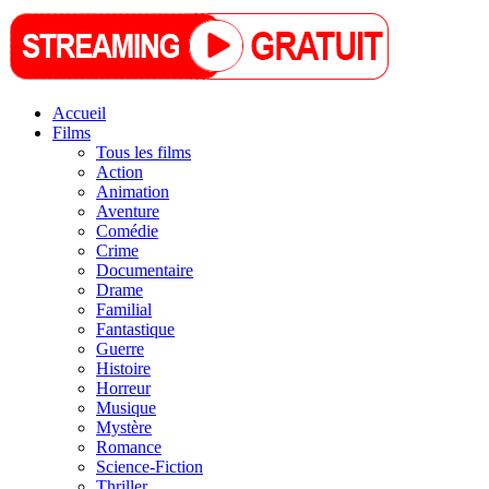
Accueil
Films
Tous les films
Action
Animation
Aventure
Comédie
Crime
Documentaire
Drame
Familial
Fantastique
Guerre
Histoire
Horreur
Musique
Mystère
Romance
Science-Fiction
Thriller