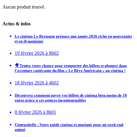
Aucun produit trouvé.
Actus & infos
Le cinéma Le Bretagne prépare une année 2026 riche en nouveautés
et en dynamisme
19 février 2026 à 8h02
🎥 Tentez votre chance pour remporter des billets et plonger dans
l’aventure captivante du film « Le Rêve Américain » au cinéma !
18 février 2026 à 4h02
Découvrez comment payer vos billets de cinéma bien moins de 10
euros grâce à ces astuces incontournables
8 février 2026 à 8h01
Cintegabelle : Votre guide cinéma et musique pour un week-end
animé