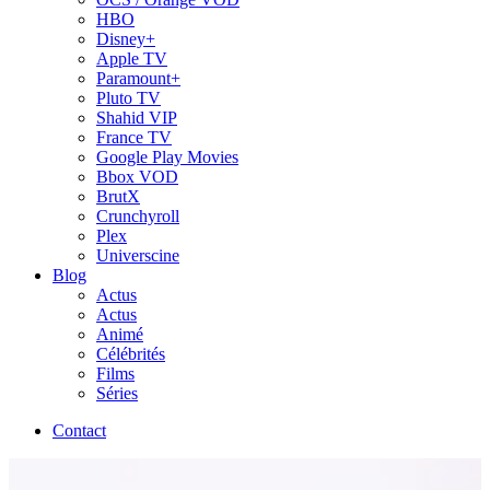
HBO
Disney+
Apple TV
Paramount+
Pluto TV
Shahid VIP
France TV
Google Play Movies
Bbox VOD
BrutX
Crunchyroll
Plex
Universcine
Blog
Actus
Actus
Animé
Célébrités
Films
Séries
Contact