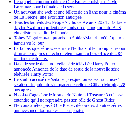
Le rappel incontournable de One Bones choisi par David
Boreanaz pour la finale de la série.
Un nouveau site web et une billetterie en ligne pour le cinéma
de La Flèche, une évolution anticipée
Tous les lauréats des People’s Choice Awards 2024 : Barbie et
Taylor Swift remportent de grands prix ; Jungkook de BTS
élu artiste masculin de l’année.
Tobey Maguire avait promis un Spider-Man 4 ‘inédit’ qui n’a
jamais vu le jour
La fantastique série western de Netflix suit le triomphal retour
d’un acteur après un échec retentissant au box-office de 284
millions de dollars.
Date de sortie de la nouvelle série télévisée Harry Potter
annoncée Annonce de la date de sortie de la nouvelle série
télévisée Harry Potter
Le studio accusé de ‘saboter presque toutes les franchises’
serait sur le point de s’emparer de celle de Cillian Murphy, 28
ans après
Nicolas Cage aborde le sujet de National Treasure 3 et laisse
entendre qu’il ne reprendra pas son rôle de Ghost Rider
Ne vous arrêtez pas à One Piece : découvrez d’autres séries
animées incontournables sur les pirates