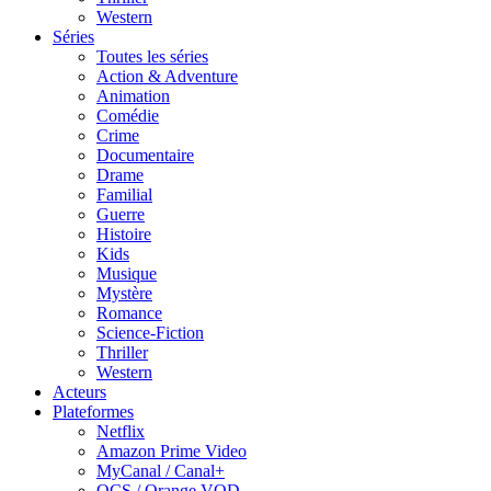
Western
Séries
Toutes les séries
Action & Adventure
Animation
Comédie
Crime
Documentaire
Drame
Familial
Guerre
Histoire
Kids
Musique
Mystère
Romance
Science-Fiction
Thriller
Western
Acteurs
Plateformes
Netflix
Amazon Prime Video
MyCanal / Canal+
OCS / Orange VOD