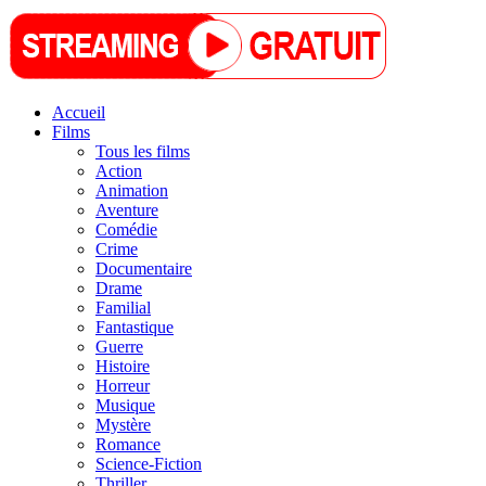
Accueil
Films
Tous les films
Action
Animation
Aventure
Comédie
Crime
Documentaire
Drame
Familial
Fantastique
Guerre
Histoire
Horreur
Musique
Mystère
Romance
Science-Fiction
Thriller