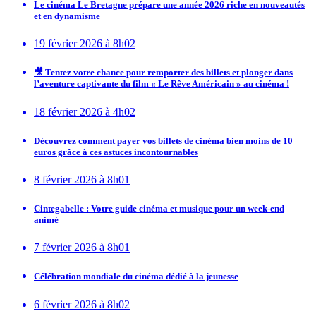
Le cinéma Le Bretagne prépare une année 2026 riche en nouveautés
et en dynamisme
19 février 2026 à 8h02
🎥 Tentez votre chance pour remporter des billets et plonger dans
l’aventure captivante du film « Le Rêve Américain » au cinéma !
18 février 2026 à 4h02
Découvrez comment payer vos billets de cinéma bien moins de 10
euros grâce à ces astuces incontournables
8 février 2026 à 8h01
Cintegabelle : Votre guide cinéma et musique pour un week-end
animé
7 février 2026 à 8h01
Célébration mondiale du cinéma dédié à la jeunesse
6 février 2026 à 8h02