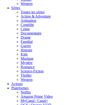
Western
Séries
Toutes les séries
Action & Adventure
Animation
Comédie
Crime
Documentaire
Drame
Familial
Guerre
Histoire
Kids
Musique
Mystère
Romance
Science-Fiction
Thriller
Western
Acteurs
Plateformes
Netflix
Amazon Prime Video
MyCanal / Canal+
OCS / Orange VOD