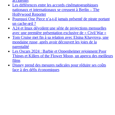
accidentel
Les différences entre les accords cinématographiques
nationaux et internationaux se creusent à Berlin – The
Hollywood Reporter
Pourquoi One Piece n’a-t-il jamais présenté de pirate portant
un cache-œil ?
A24 et Imax dévoilent une série de projections mensuelles
avec une première présentation exclusive de « Civil War »
Tom Cruise met fin à sa relation avec Elsina Khayrova, une
mondaine russe, après avoir découvert les joies de la
parentalité
Les Oscars 2024 : Barbie et Oppenheimer rejoignent Poor
Things et Killers of the Flower Moon, un aperçu des meilleurs
films
Disney prend des mesures radicales pour réduire ses coûts
face à des défis économiques