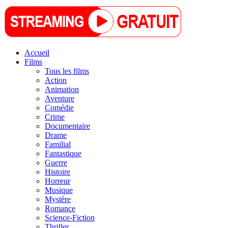
Accueil
Films
Tous les films
Action
Animation
Aventure
Comédie
Crime
Documentaire
Drame
Familial
Fantastique
Guerre
Histoire
Horreur
Musique
Mystère
Romance
Science-Fiction
Thriller