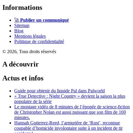
Informations
🚀
Publier un communiqué
Sitemap
Blog
Mentions légales
Politique de confidentialité
© 2026, Tous droits réservés
A découvrir
Actus et infos
Guide pour obtenir du liquide Pal dans Palworld
« True Detective : Night Country » devient la saison la plus
populaire de la série
Le montage vidéo de 8 minutes de l’épopée de science-fiction
de Christopher Nolan est aussi puissant que son film de 169
minutes.
Hannah Gutierrez-Reed, l’armurière de ‘Rust’, reconnue
coupable d’homicide involontaire suite à un incident de tir