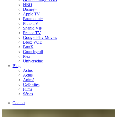
HBO
Disney+
Apple TV
Paramount+
Pluto TV
Shahid VIP
France TV
Google Play Movies
Bbox VOD
BrutX
Crunchyroll
Plex
Universcine
Blog
Actus
Actus
Animé
Célébrités
Films
Séries
Contact