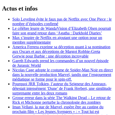
Actus et infos
Solo Leveling évite le faux pas de Netflix avec One Piece : le
nombre d’épisodes confirmé
Le célèbre leurre de WandaVision d’Elizabeth Olsen pourrait
faire son grand retour dans ‘Agatha : Darkhold Diaries’
Max s’inspire de Netflix en ajoutant une option pour un
membre supplémentaire
America Ferrera exprime sa déception quant à sa nomination
aux Oscars et aux déceptions de Margot Robbie-Greta
Gerwig pour Barbie : une déception incroyable
Gareth Edwards prend les commandes d’un nouvel épisode
de Jurassic World
Nicolas Cage adopte le costume de Spider-Man Noir en direct
dans la nouvelle production Marvel, tandis que l’engouement
médiatique se forme pour le spin-off.
Pourquoi JRR Tolkien, l’auteur du Seigneur des Anneaux,
détestait intensément ‘Dune’ de Frank Herbert, une similitude
surprenante entre les deux romans
Grosse erreur dans la série The Walking Dead – Le retour de
Rick et Michonne perturbe la chronologie des zombies
Iman Vellani, la star de Marvel, espère être au casting du
prochain film « Les Jeunes Avengers » : « Tout lui est