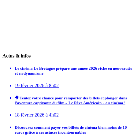
Actus & infos
Le cinéma Le Bretagne prépare une année 2026 riche en nouveautés
et en dynamisme
19 février 2026 à 8h02
🎥 Tentez votre chance pour remporter des billets et plonger dans
l’aventure captivante du film « Le Rêve Américain » au cinéma !
18 février 2026 à 4h02
Découvrez comment payer vos billets de cinéma bien moins de 10
euros grâce à ces astuces incontournables