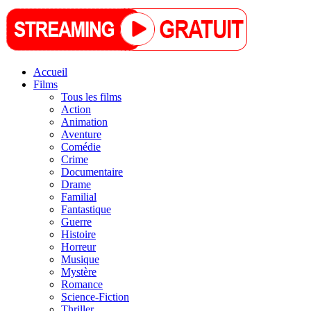
Accueil
Films
Tous les films
Action
Animation
Aventure
Comédie
Crime
Documentaire
Drame
Familial
Fantastique
Guerre
Histoire
Horreur
Musique
Mystère
Romance
Science-Fiction
Thriller