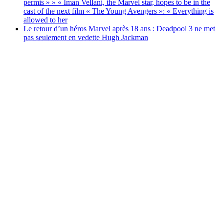
permis » » « Iman Vellani, the Marvel star, hopes to be in the
cast of the next film « The Young Avengers »: « Everything is
allowed to her
Le retour d’un héros Marvel après 18 ans : Deadpool 3 ne met
pas seulement en vedette Hugh Jackman