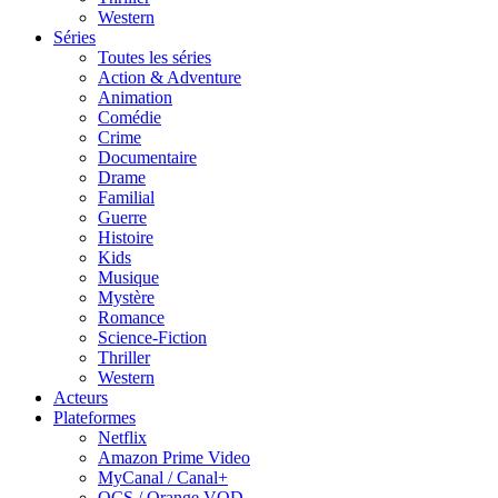
Western
Séries
Toutes les séries
Action & Adventure
Animation
Comédie
Crime
Documentaire
Drame
Familial
Guerre
Histoire
Kids
Musique
Mystère
Romance
Science-Fiction
Thriller
Western
Acteurs
Plateformes
Netflix
Amazon Prime Video
MyCanal / Canal+
OCS / Orange VOD