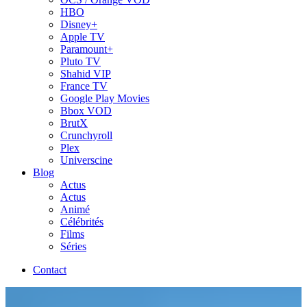
HBO
Disney+
Apple TV
Paramount+
Pluto TV
Shahid VIP
France TV
Google Play Movies
Bbox VOD
BrutX
Crunchyroll
Plex
Universcine
Blog
Actus
Actus
Animé
Célébrités
Films
Séries
Contact