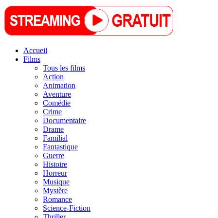
Accueil
Films
Tous les films
Action
Animation
Aventure
Comédie
Crime
Documentaire
Drame
Familial
Fantastique
Guerre
Histoire
Horreur
Musique
Mystère
Romance
Science-Fiction
Thriller