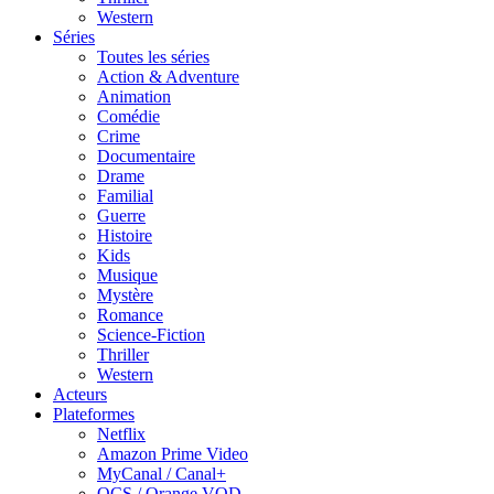
Western
Séries
Toutes les séries
Action & Adventure
Animation
Comédie
Crime
Documentaire
Drame
Familial
Guerre
Histoire
Kids
Musique
Mystère
Romance
Science-Fiction
Thriller
Western
Acteurs
Plateformes
Netflix
Amazon Prime Video
MyCanal / Canal+
OCS / Orange VOD