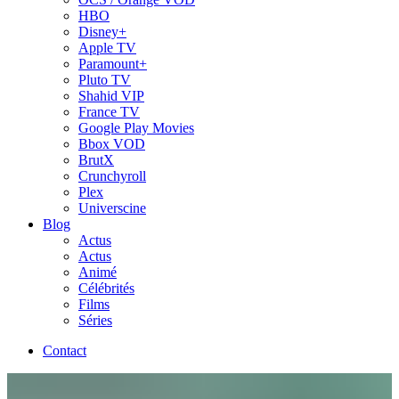
HBO
Disney+
Apple TV
Paramount+
Pluto TV
Shahid VIP
France TV
Google Play Movies
Bbox VOD
BrutX
Crunchyroll
Plex
Universcine
Blog
Actus
Actus
Animé
Célébrités
Films
Séries
Contact