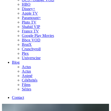
HBO
Disney+
Apple TV
Paramount+
Pluto TV
Shahid VIP
France TV
Google Play Movies
Bbox VOD
BrutX
Crunchyroll
Plex
Universcine
Blog
Actus
Actus
Animé
Célébrités
Films
Séries
Contact