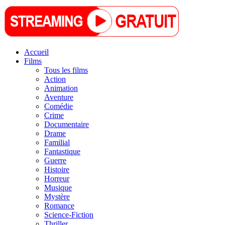
Accueil
Films
Tous les films
Action
Animation
Aventure
Comédie
Crime
Documentaire
Drame
Familial
Fantastique
Guerre
Histoire
Horreur
Musique
Mystère
Romance
Science-Fiction
Thriller