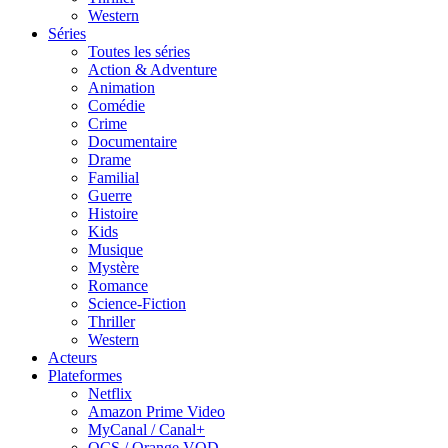
Western
Séries
Toutes les séries
Action & Adventure
Animation
Comédie
Crime
Documentaire
Drame
Familial
Guerre
Histoire
Kids
Musique
Mystère
Romance
Science-Fiction
Thriller
Western
Acteurs
Plateformes
Netflix
Amazon Prime Video
MyCanal / Canal+
OCS / Orange VOD