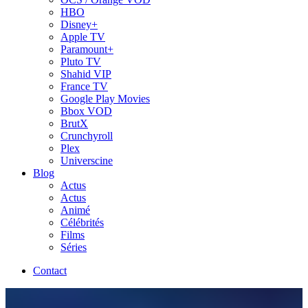
HBO
Disney+
Apple TV
Paramount+
Pluto TV
Shahid VIP
France TV
Google Play Movies
Bbox VOD
BrutX
Crunchyroll
Plex
Universcine
Blog
Actus
Actus
Animé
Célébrités
Films
Séries
Contact