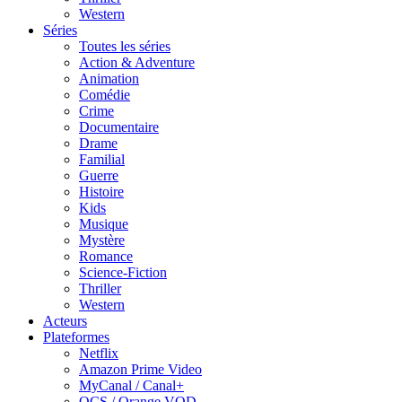
Western
Séries
Toutes les séries
Action & Adventure
Animation
Comédie
Crime
Documentaire
Drame
Familial
Guerre
Histoire
Kids
Musique
Mystère
Romance
Science-Fiction
Thriller
Western
Acteurs
Plateformes
Netflix
Amazon Prime Video
MyCanal / Canal+
OCS / Orange VOD