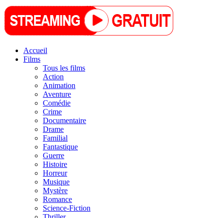
Accueil
Films
Tous les films
Action
Animation
Aventure
Comédie
Crime
Documentaire
Drame
Familial
Fantastique
Guerre
Histoire
Horreur
Musique
Mystère
Romance
Science-Fiction
Thriller