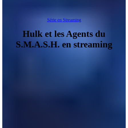
Série en Streaming
Hulk et les Agents du
S.M.A.S.H. en streaming