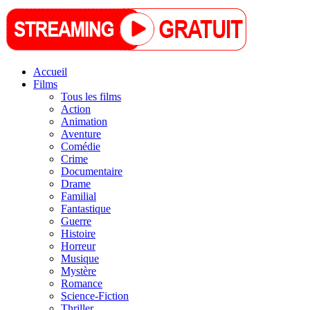
Accueil
Films
Tous les films
Action
Animation
Aventure
Comédie
Crime
Documentaire
Drame
Familial
Fantastique
Guerre
Histoire
Horreur
Musique
Mystère
Romance
Science-Fiction
Thriller