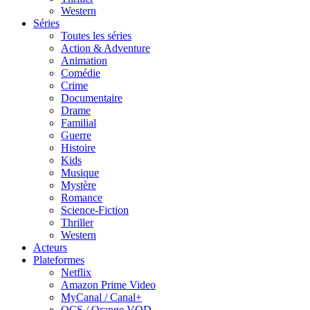
Western
Séries
Toutes les séries
Action & Adventure
Animation
Comédie
Crime
Documentaire
Drame
Familial
Guerre
Histoire
Kids
Musique
Mystère
Romance
Science-Fiction
Thriller
Western
Acteurs
Plateformes
Netflix
Amazon Prime Video
MyCanal / Canal+
OCS / Orange VOD