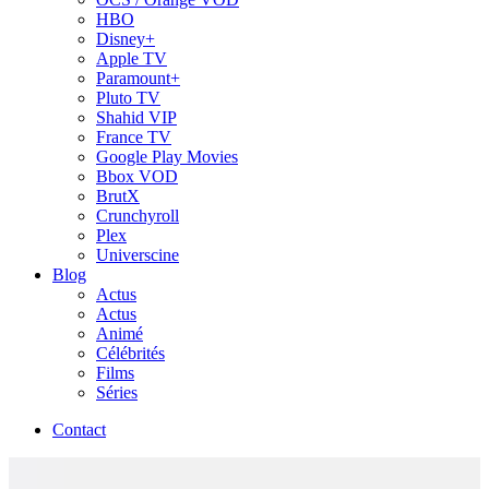
HBO
Disney+
Apple TV
Paramount+
Pluto TV
Shahid VIP
France TV
Google Play Movies
Bbox VOD
BrutX
Crunchyroll
Plex
Universcine
Blog
Actus
Actus
Animé
Célébrités
Films
Séries
Contact