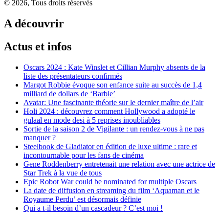
© 2026, Tous droits réservés
A découvrir
Actus et infos
Oscars 2024 : Kate Winslet et Cillian Murphy absents de la
liste des présentateurs confirmés
Margot Robbie évoque son enfance suite au succès de 1,4
milliard de dollars de ‘Barbie’
Avatar: Une fascinante théorie sur le dernier maître de l’air
Holi 2024 : découvrez comment Hollywood a adopté le
gulaal en mode desi à 5 reprises inoubliables
Sortie de la saison 2 de Vigilante : un rendez-vous à ne pas
manquer ?
Steelbook de Gladiator en édition de luxe ultime : rare et
incontournable pour les fans de cinéma
Gene Roddenberry entretenait une relation avec une actrice de
Star Trek à la vue de tous
Epic Robot War could be nominated for multiple Oscars
La date de diffusion en streaming du film ‘Aquaman et le
Royaume Perdu’ est désormais définie
Qui a t-il besoin d’un cascadeur ? C’est moi !