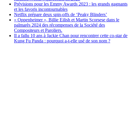
Prévisions pour les Emmy Awards 2023 : les grands gagnants
et les favoris incontournables
Netflix prépare deux spin-offs de ‘Peaky Blinders’
« Oppenheimer », Billie Eilish et Martin Scorsese dans le
palmarès 2024 des récompenses de la Société des
Compositeurs et Paroliers.
Il a fallu 10 ans à Jackie Chan pour rencontrer cette co-star de
Kung Fu Panda : pourquoi a-t-elle usé de son nom ?