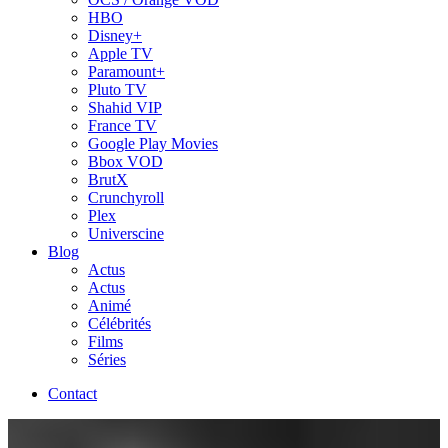
HBO
Disney+
Apple TV
Paramount+
Pluto TV
Shahid VIP
France TV
Google Play Movies
Bbox VOD
BrutX
Crunchyroll
Plex
Universcine
Blog
Actus
Actus
Animé
Célébrités
Films
Séries
Contact