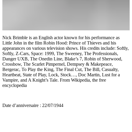
Nick Brimble is an English actor known for his performance as
Little John in the film Robin Hood: Prince of Thieves and his
appearances on various television shows. His credits include: Softly,
Softly, Z-Cars, Space: 1999, The Sweeney, The Professionals,
Danger UXB, The Onedin Line, Blake’s 7, Robin of Sherwood,
Crossbow, The Scarlet Pimpernel, Dempsey & Makepeace,
Bergerac, To Play the King, The Final Cut, The Bill, Casualty,
Heartbeat, State of Play, Lock, Stock…, Doc Martin, Lust for a
Vampire, and A Knight’s Tale. From Wikipedia, the free
encyclopedia
Date d’anniversaire : 22/07/1944