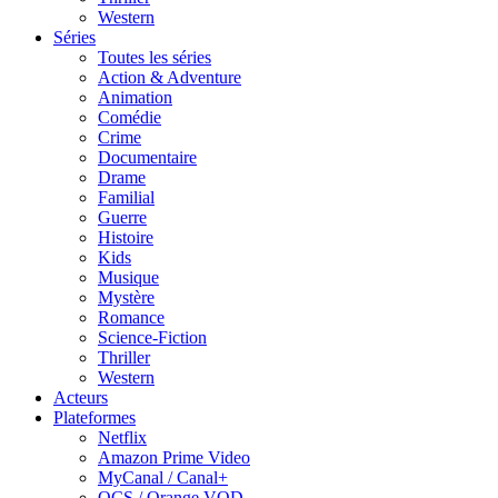
Western
Séries
Toutes les séries
Action & Adventure
Animation
Comédie
Crime
Documentaire
Drame
Familial
Guerre
Histoire
Kids
Musique
Mystère
Romance
Science-Fiction
Thriller
Western
Acteurs
Plateformes
Netflix
Amazon Prime Video
MyCanal / Canal+
OCS / Orange VOD