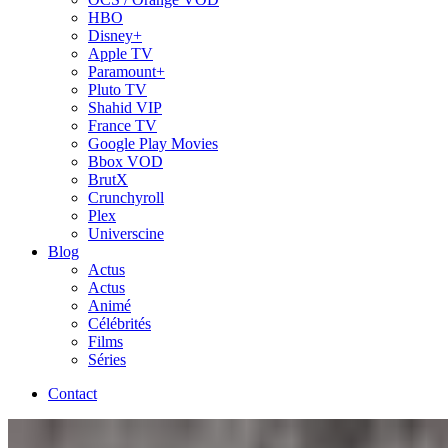
HBO
Disney+
Apple TV
Paramount+
Pluto TV
Shahid VIP
France TV
Google Play Movies
Bbox VOD
BrutX
Crunchyroll
Plex
Universcine
Blog
Actus
Actus
Animé
Célébrités
Films
Séries
Contact