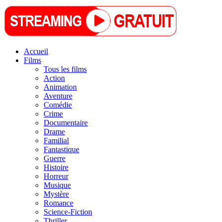
Accueil
Films
Tous les films
Action
Animation
Aventure
Comédie
Crime
Documentaire
Drame
Familial
Fantastique
Guerre
Histoire
Horreur
Musique
Mystère
Romance
Science-Fiction
Thriller