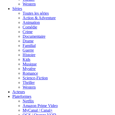
Western
Séries
Toutes les séries
Action & Adventure
Animation
Comédie
Crime
Documentaire
Drame
Familial
Guerre
Histoire
Kids
Musique
Mystère
Romance
Science-Fiction
Thriller
Western
Acteurs
Plateformes
Netflix
Amazon Prime Video
MyCanal / Canal+
OCS / Orange VOD