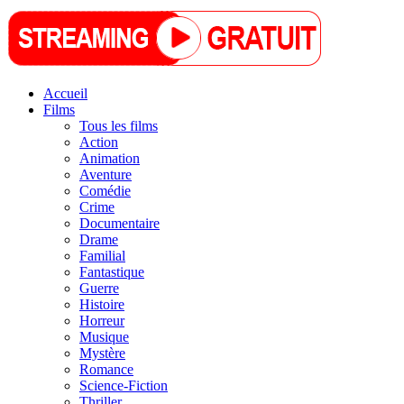
Accueil
Films
Tous les films
Action
Animation
Aventure
Comédie
Crime
Documentaire
Drame
Familial
Fantastique
Guerre
Histoire
Horreur
Musique
Mystère
Romance
Science-Fiction
Thriller