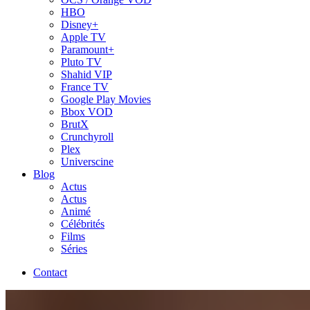
HBO
Disney+
Apple TV
Paramount+
Pluto TV
Shahid VIP
France TV
Google Play Movies
Bbox VOD
BrutX
Crunchyroll
Plex
Universcine
Blog
Actus
Actus
Animé
Célébrités
Films
Séries
Contact