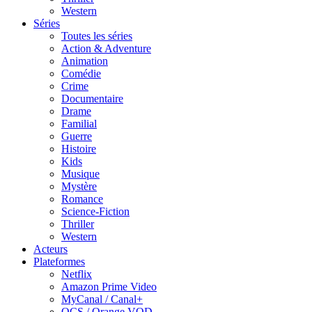
Western
Séries
Toutes les séries
Action & Adventure
Animation
Comédie
Crime
Documentaire
Drame
Familial
Guerre
Histoire
Kids
Musique
Mystère
Romance
Science-Fiction
Thriller
Western
Acteurs
Plateformes
Netflix
Amazon Prime Video
MyCanal / Canal+
OCS / Orange VOD