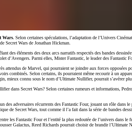
et Wars
. Selon certaines spéculations, l’adaptation de l’Univers Ciném
io de Secret Wars de Jonathan Hickman.
ant des éléments des deux arcs narratifs respectés des bandes dessinées 
olet d’Avengers. Parmi elles, Mister Fantastic, le leader des Fantastic Fo
ès attendus de Marvel, qui pourraient se joindre aux forces opposées p
oirs combinés. Selon certains, ils pourraient même recourir à un appare
n, mieux connu sous le nom d’Ultimate Nullifier, pourrait s’avérer plus
Nullifier dans Secret Wars? Selon certaines rumeurs et informations, Pedr
un des adversaires récurrents des Fantastic Four, jouant un rôle dans le
que de Secret Wars, tout comme il l’a fait dans la série de bandes dess
entre les Fantastic Four et l’entité la plus redoutée de l’univers dans le
ousser Galactus, Reed Richards pourrait choisir de brandir l’Ultimate Nul