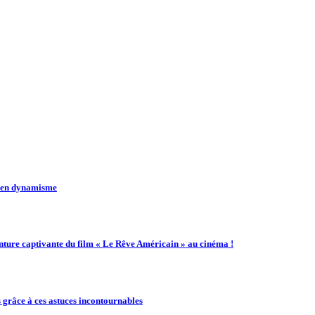
t en dynamisme
enture captivante du film « Le Rêve Américain » au cinéma !
 grâce à ces astuces incontournables