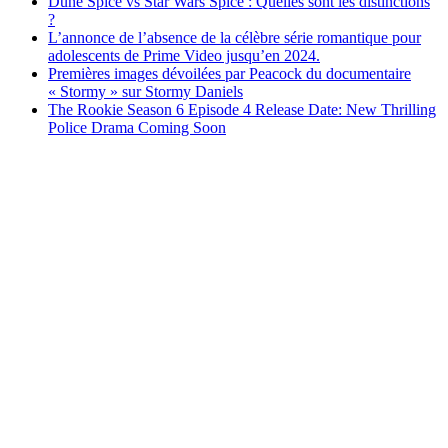
Dune Spice vs Star Wars Spice : Quelles sont les distinctions
?
L’annonce de l’absence de la célèbre série romantique pour
adolescents de Prime Video jusqu’en 2024.
Premières images dévoilées par Peacock du documentaire
« Stormy » sur Stormy Daniels
The Rookie Season 6 Episode 4 Release Date: New Thrilling
Police Drama Coming Soon