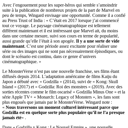
Avec l’engouement pour les super-héros qui semble s’amoindrir
suite à la publication de nombreux projets de la part de Marvel en
peu de temps, Wingard envisage une opportunité. Comme il a confié
au Press Trust of India : « C’était en 2017 lorsque j’ai commencé
tout ce voyage. Le paysage cinématographique est tellement
différent maintenant et il est intéressant que Marvel ait, du moins
dans une certaine mesure, suivi son cours en terme de popularité,
aussi grande qu’elle l’était à son apogée.
Il y a une sorte de vide
maintenant
. C’est une période assez excitante pour réaliser une
série ou des images qui ne sont pas nécessairement épisodiques, ou
dont le scénario est continu, dans ce genre d’univers
cinématographique. »
Le MonsterVerse n’est pas une nouvelle franchise, ses films étant
diffusés depuis 2014. L’adaptation américaine de films Kaiju du
Japon a débuté avec « Godzilla » (2014), suivi de « Kong: Skull
Island » (2017) et « Godzilla: Roi des monstres » (2019). Avec des
sorties récentes comme le film oscarisé « Godzilla Minus One » et la
série Apple TV+ « Monarch: Legacy of Monsters », les fans sont
plus engoués que jamais par le MonsterVerse. Wingard note :
«
Nous traversons un moment culturel intéressant parce que
Godzilla est en quelque sorte plus populaire qu’il ne l’a presque
jamais été
« .
Dans « Godzilla x Kong : Le Nouvel Empire », une nouvelle