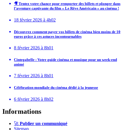
🎥 Tentez votre chance pour remporter des billets et plonger dans
l’aventure captivante du film « Le Rêve Américain » au cinéma !
18 février 2026 à 4h02
Découvrez comment payer vos billets de cinéma bien moins de 10
euros grâce à ces astuces incontournables
8 février 2026 à 8h01
Cintegabelle : Votre guide cinéma et musique pour un week-end
animé
7 février 2026 à 8h01
Célébration mondiale du cinéma dédié à la jeunesse
6 février 2026 à 8h02
Informations
🚀
Publier un communiqué
Sitemap