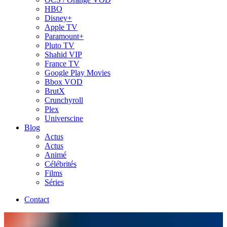
HBO
Disney+
Apple TV
Paramount+
Pluto TV
Shahid VIP
France TV
Google Play Movies
Bbox VOD
BrutX
Crunchyroll
Plex
Universcine
Blog
Actus
Actus
Animé
Célébrités
Films
Séries
Contact