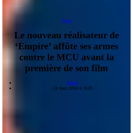
Films
Le nouveau réalisateur de
‘Empire’ affûte ses armes
contre le MCU avant la
première de son film
Klaus
24 mars 2024 à 1h20