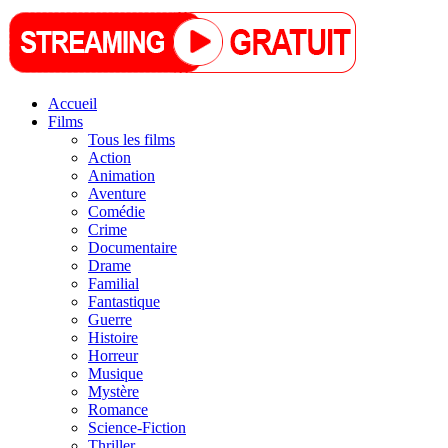
Accueil
Films
Tous les films
Action
Animation
Aventure
Comédie
Crime
Documentaire
Drame
Familial
Fantastique
Guerre
Histoire
Horreur
Musique
Mystère
Romance
Science-Fiction
Thriller