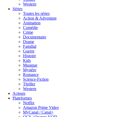
Western
Séries
Toutes les séries
Action & Adventure
Animation
Comédie
Crime
Documentaire
Drame
Familial
Guerre
Histoire
Kids
Musique
Mystère
Romance
Science-Fiction
Thriller
Western
Acteurs
Plateformes
Netflix
Amazon Prime Video
MyCanal / Canal+
OCS / Orange VOD