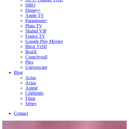
HBO
Disney+
Apple TV
Paramount+
Pluto TV
Shahid VIP
France TV
Google Play Movies
Bbox VOD
BrutX
Crunchyroll
Plex
Universcine
Blog
Actus
Actus
Animé
Célébrités
Films
Séries
Contact