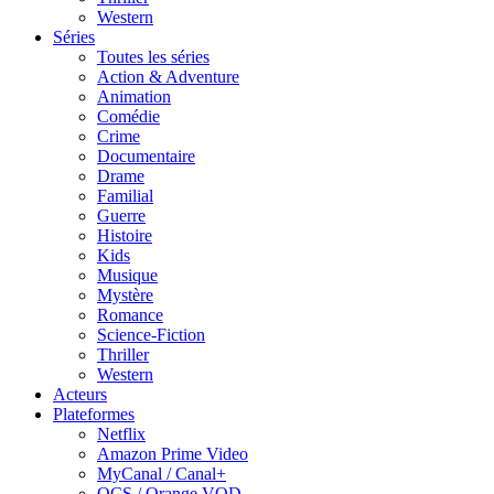
Western
Séries
Toutes les séries
Action & Adventure
Animation
Comédie
Crime
Documentaire
Drame
Familial
Guerre
Histoire
Kids
Musique
Mystère
Romance
Science-Fiction
Thriller
Western
Acteurs
Plateformes
Netflix
Amazon Prime Video
MyCanal / Canal+
OCS / Orange VOD