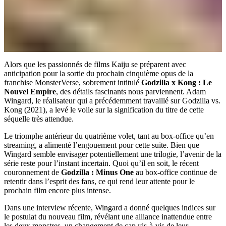
Alors que les passionnés de films Kaiju se préparent avec
anticipation pour la sortie du prochain cinquième opus de la
franchise MonsterVerse, sobrement intitulé
Godzilla x Kong : Le
Nouvel Empire
, des détails fascinants nous parviennent. Adam
Wingard, le réalisateur qui a précédemment travaillé sur Godzilla vs.
Kong (2021), a levé le voile sur la signification du titre de cette
séquelle très attendue.
Le triomphe antérieur du quatrième volet, tant au box-office qu’en
streaming, a alimenté l’engouement pour cette suite. Bien que
Wingard semble envisager potentiellement une trilogie, l’avenir de la
série reste pour l’instant incertain. Quoi qu’il en soit, le récent
couronnement de
Godzilla : Minus One
au box-office continue de
retentir dans l’esprit des fans, ce qui rend leur attente pour le
prochain film encore plus intense.
Dans une interview récente, Wingard a donné quelques indices sur
le postulat du nouveau film, révélant une alliance inattendue entre
les deux monstres, un changement de cap vis-à-vis de leur