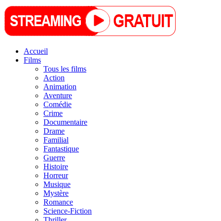
Accueil
Films
Tous les films
Action
Animation
Aventure
Comédie
Crime
Documentaire
Drame
Familial
Fantastique
Guerre
Histoire
Horreur
Musique
Mystère
Romance
Science-Fiction
Thriller