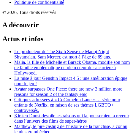
Politique de confidentialité
© 2026, Tous droits réservés
A découvrir
Actus et infos
Le producteur de The Sixth Sense de Manoj Night
Shyamalan, Sam Mercer, est mort à l’âge de 69 ans.
Malia, la fille de Michelle et Barack Obama, modifie son nom
de famille emblématique en plein cœur de sa carrière à
Hollywood.
La mise à jour Genshin Impact 4.5 : une amélioration épique
pour le jeu !
Avatar surpasses One Piece: there are now 3 million more
reasons for season 2 of the fantasy epic
Critiques adressées à « CoComelon Lane », la série pour
enfants de Netflix, en raison de ses thèmes LGBTQ+
controversés.
Kirsten Dunst dévoile les raisons qui la pousseraient à revenir
dans l’univers des films de super-héros
Matthew, le pire casting de l’histoire de la franchise, a connu
le plus grand échec.