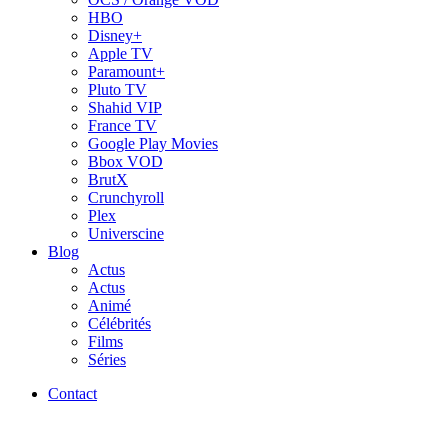
HBO
Disney+
Apple TV
Paramount+
Pluto TV
Shahid VIP
France TV
Google Play Movies
Bbox VOD
BrutX
Crunchyroll
Plex
Universcine
Blog
Actus
Actus
Animé
Célébrités
Films
Séries
Contact