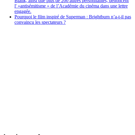
Bialik, ainsi que plus de 200 autres personnalités, dénoncent
l' »antisémitisme » de l’Académie du cinéma dans une lettre
engagée.
Pourquoi le film inspiré de Superman : Brightburn n’a-t-il pas
convaincu les spectateurs ?