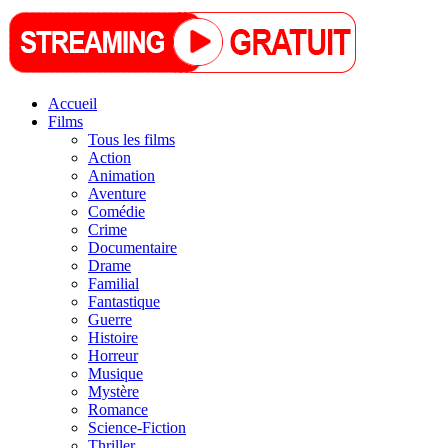
Accueil
Films
Tous les films
Action
Animation
Aventure
Comédie
Crime
Documentaire
Drame
Familial
Fantastique
Guerre
Histoire
Horreur
Musique
Mystère
Romance
Science-Fiction
Thriller