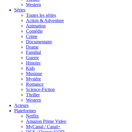
Western
Séries
Toutes les séries
Action & Adventure
Animation
Comédie
Crime
Documentaire
Drame
Familial
Guerre
Histoire
Kids
Musique
Mystère
Romance
Science-Fiction
Thriller
Western
Acteurs
Plateformes
Netflix
Amazon Prime Video
MyCanal / Canal+
OCS / Orange VOD