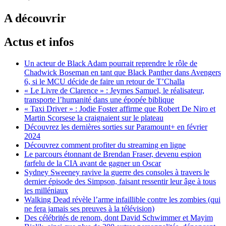
A découvrir
Actus et infos
Un acteur de Black Adam pourrait reprendre le rôle de
Chadwick Boseman en tant que Black Panther dans Avengers
6, si le MCU décide de faire un retour de T’Challa
« Le Livre de Clarence » : Jeymes Samuel, le réalisateur,
transporte l’humanité dans une épopée biblique
« Taxi Driver » : Jodie Foster affirme que Robert De Niro et
Martin Scorsese la craignaient sur le plateau
Découvrez les dernières sorties sur Paramount+ en février
2024
Découvrez comment profiter du streaming en ligne
Le parcours étonnant de Brendan Fraser, devenu espion
farfelu de la CIA avant de gagner un Oscar
Sydney Sweeney ravive la guerre des consoles à travers le
dernier épisode des Simpson, faisant ressentir leur âge à tous
les milléniaux
Walking Dead révèle l’arme infaillible contre les zombies (qui
ne fera jamais ses preuves à la télévision)
Des célébrités de renom, dont David Schwimmer et Mayim