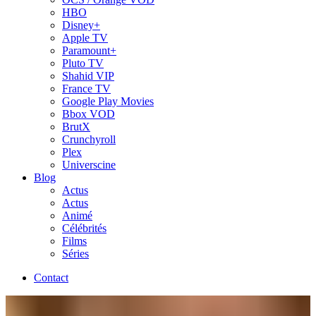
HBO
Disney+
Apple TV
Paramount+
Pluto TV
Shahid VIP
France TV
Google Play Movies
Bbox VOD
BrutX
Crunchyroll
Plex
Universcine
Blog
Actus
Actus
Animé
Célébrités
Films
Séries
Contact