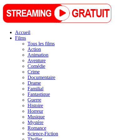
Accueil
Films
Tous les films
Action
Animation
Aventure
Comédie
Crime
Documentaire
Drame
Familial
Fantastique
Guerre
Histoire
Horreur
Musique
Mystère
Romance
Science-Fiction
Thriller