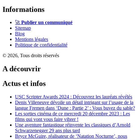
Informations
🚀
Publier un communiqué
Sitemap
Blog
Mentions légales
Politique de confidentialité
© 2026, Tous droits réservés
A découvrir
Actus et infos
USC Scripter Awards 2024 : Découvrez les lauréats révélés
Denis Villeneuve dévoile un détail intrigant sur l’usage de la
langue Fremen dans ‘Dune : Partie 2’ : Vous buvez du sable?
Les sorties cinéma de ce mercredi 20 décembre 2023 : Les
films qui vont vous faire vibrer !
Une aventure fantastique réinvente les classiques d’Arnold
Schwarzenegger 29 ans plus tard
Bryce McGuire, réalisateur de ‘Natation Nocturne’, nous