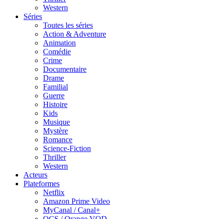
Western
Séries
Toutes les séries
Action & Adventure
Animation
Comédie
Crime
Documentaire
Drame
Familial
Guerre
Histoire
Kids
Musique
Mystère
Romance
Science-Fiction
Thriller
Western
Acteurs
Plateformes
Netflix
Amazon Prime Video
MyCanal / Canal+
OCS / Orange VOD