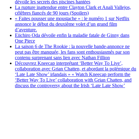
dévoile les secrets des piscines hantées
La rupture inattendue entre Clayton Clark et Anali Vallejos,
célèbres fiancés de 90 jours (Spoilers)
« Faites pousser une moustache » : le numéro 1 sur Netflix
annonce le début du deuxième volet d’un grand film
d’aventure.
Eiichiro Oda dévoile enfin la maladie fatale de Ginny dans
One Piece
La saison 6 de The Rookie : la nouvelle bande-annonce ne
peut pas être manquée, les fans sont enthousiasmés par son
contenu surprenant sans lien avec Nathan Fillion
Découvrez Kneecap interprétant ‘Better Way To Live’,
collaboration avec Grian Chatten, et abordant la polémique du
‘Late Late Show’ irlandais » « Watch Kneecap perform the
‘Better Way To Live’ collaboration with Grian Chatten, and
discuss the controversy about the Irish ‘Late Late Show’