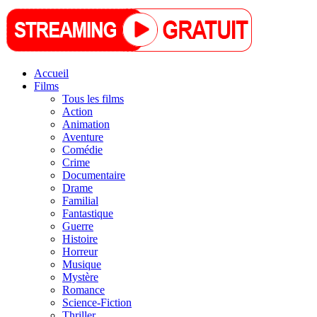
Accueil
Films
Tous les films
Action
Animation
Aventure
Comédie
Crime
Documentaire
Drame
Familial
Fantastique
Guerre
Histoire
Horreur
Musique
Mystère
Romance
Science-Fiction
Thriller