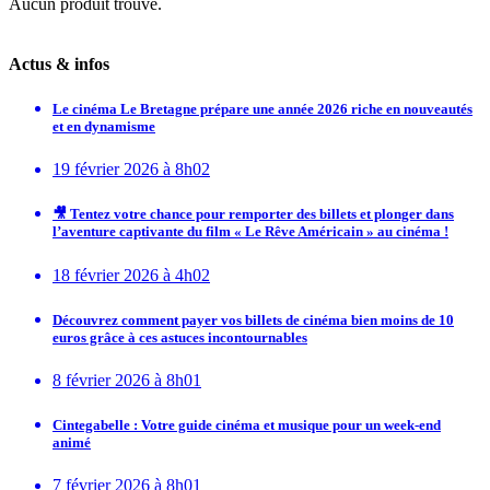
Aucun produit trouvé.
Actus & infos
Le cinéma Le Bretagne prépare une année 2026 riche en nouveautés
et en dynamisme
19 février 2026 à 8h02
🎥 Tentez votre chance pour remporter des billets et plonger dans
l’aventure captivante du film « Le Rêve Américain » au cinéma !
18 février 2026 à 4h02
Découvrez comment payer vos billets de cinéma bien moins de 10
euros grâce à ces astuces incontournables
8 février 2026 à 8h01
Cintegabelle : Votre guide cinéma et musique pour un week-end
animé
7 février 2026 à 8h01