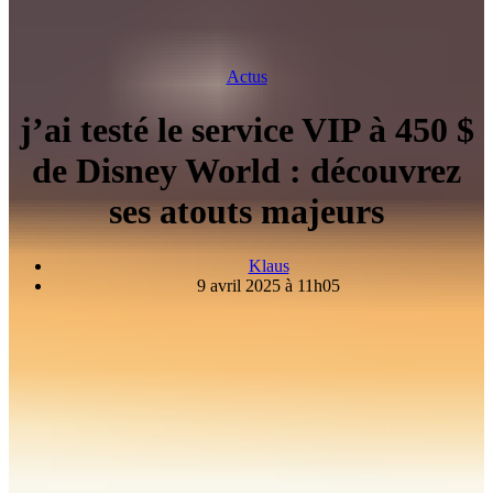
Actus
j’ai testé le service VIP à 450 $
de Disney World : découvrez
ses atouts majeurs
Klaus
9 avril 2025 à 11h05