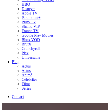
HBO
Disney+
Apple TV
Paramount+
Pluto TV
Shahid VIP
France TV
Google Play Movies
Bbox VOD
BrutX
Crunchyroll
Plex
Universcine
Blog
Actus
Actus
Animé
Célébrités
Films
Séries
Contact