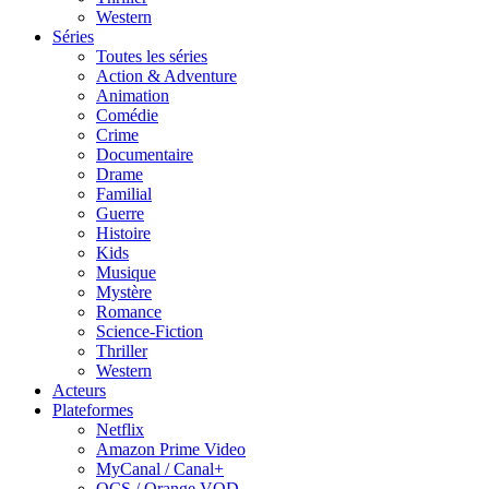
Western
Séries
Toutes les séries
Action & Adventure
Animation
Comédie
Crime
Documentaire
Drame
Familial
Guerre
Histoire
Kids
Musique
Mystère
Romance
Science-Fiction
Thriller
Western
Acteurs
Plateformes
Netflix
Amazon Prime Video
MyCanal / Canal+
OCS / Orange VOD