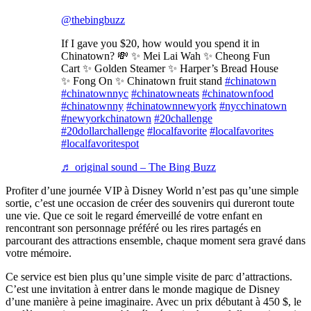
@thebingbuzz
If I gave you $20, how would you spend it in
Chinatown? 💸 ✨ Mei Lai Wah ✨ Cheong Fun
Cart ✨ Golden Steamer ✨ Harper’s Bread House
✨ Fong On ✨ Chinatown fruit stand
#chinatown
#chinatownnyc
#chinatowneats
#chinatownfood
#chinatownny
#chinatownnewyork
#nycchinatown
#newyorkchinatown
#20challenge
#20dollarchallenge
#localfavorite
#localfavorites
#localfavoritespot
♬ original sound – The Bing Buzz
Profiter d’une journée VIP à Disney World n’est pas qu’une simple
sortie, c’est une occasion de créer des souvenirs qui dureront toute
une vie. Que ce soit le regard émerveillé de votre enfant en
rencontrant son personnage préféré ou les rires partagés en
parcourant des attractions ensemble, chaque moment sera gravé dans
votre mémoire.
Ce service est bien plus qu’une simple visite de parc d’attractions.
C’est une invitation à entrer dans le monde magique de Disney
d’une manière à peine imaginaire. Avec un prix débutant à 450 $, le