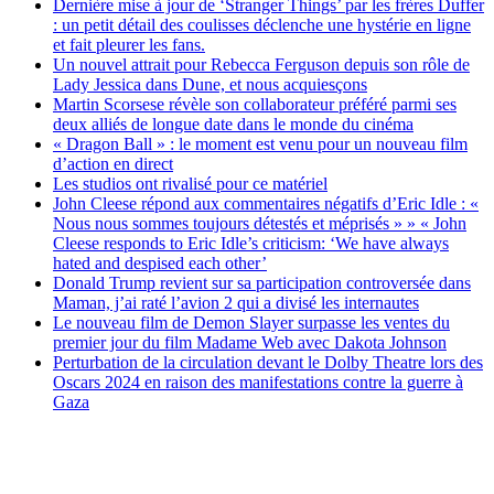
Dernière mise à jour de ‘Stranger Things’ par les frères Duffer
: un petit détail des coulisses déclenche une hystérie en ligne
et fait pleurer les fans.
Un nouvel attrait pour Rebecca Ferguson depuis son rôle de
Lady Jessica dans Dune, et nous acquiesçons
Martin Scorsese révèle son collaborateur préféré parmi ses
deux alliés de longue date dans le monde du cinéma
« Dragon Ball » : le moment est venu pour un nouveau film
d’action en direct
Les studios ont rivalisé pour ce matériel
John Cleese répond aux commentaires négatifs d’Eric Idle : «
Nous nous sommes toujours détestés et méprisés » » « John
Cleese responds to Eric Idle’s criticism: ‘We have always
hated and despised each other’
Donald Trump revient sur sa participation controversée dans
Maman, j’ai raté l’avion 2 qui a divisé les internautes
Le nouveau film de Demon Slayer surpasse les ventes du
premier jour du film Madame Web avec Dakota Johnson
Perturbation de la circulation devant le Dolby Theatre lors des
Oscars 2024 en raison des manifestations contre la guerre à
Gaza