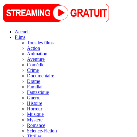
Accueil
Films
Tous les films
Action
Animation
Aventure
Comédie
Crime
Documentaire
Drame
Familial
Fantastique
Guerre
Histoire
Horreur
Musique
Mystère
Romance
Science-Fiction
Thriller