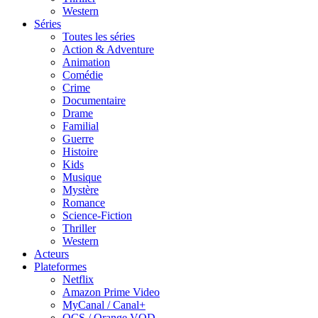
Western
Séries
Toutes les séries
Action & Adventure
Animation
Comédie
Crime
Documentaire
Drame
Familial
Guerre
Histoire
Kids
Musique
Mystère
Romance
Science-Fiction
Thriller
Western
Acteurs
Plateformes
Netflix
Amazon Prime Video
MyCanal / Canal+
OCS / Orange VOD