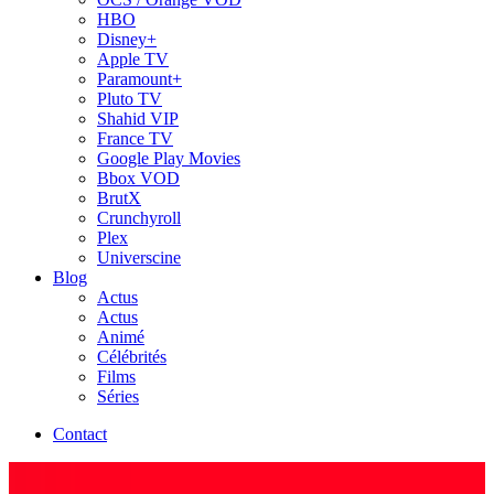
HBO
Disney+
Apple TV
Paramount+
Pluto TV
Shahid VIP
France TV
Google Play Movies
Bbox VOD
BrutX
Crunchyroll
Plex
Universcine
Blog
Actus
Actus
Animé
Célébrités
Films
Séries
Contact