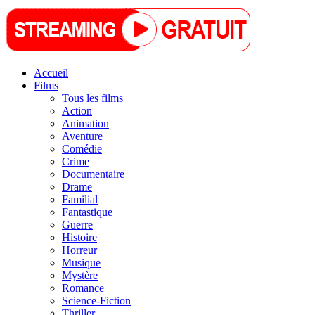
Accueil
Films
Tous les films
Action
Animation
Aventure
Comédie
Crime
Documentaire
Drame
Familial
Fantastique
Guerre
Histoire
Horreur
Musique
Mystère
Romance
Science-Fiction
Thriller