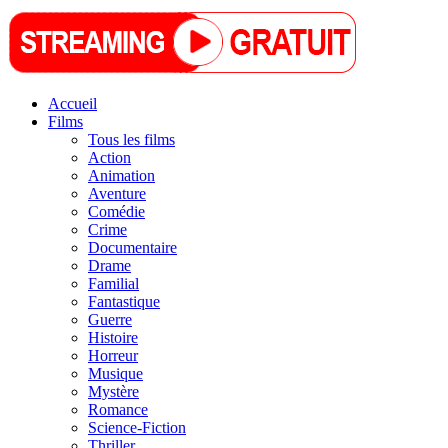
Accueil
Films
Tous les films
Action
Animation
Aventure
Comédie
Crime
Documentaire
Drame
Familial
Fantastique
Guerre
Histoire
Horreur
Musique
Mystère
Romance
Science-Fiction
Thriller