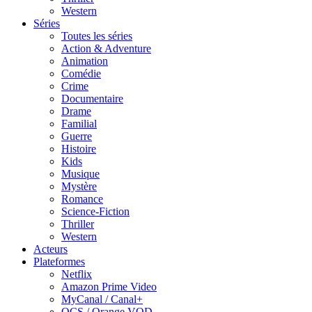
Western
Séries
Toutes les séries
Action & Adventure
Animation
Comédie
Crime
Documentaire
Drame
Familial
Guerre
Histoire
Kids
Musique
Mystère
Romance
Science-Fiction
Thriller
Western
Acteurs
Plateformes
Netflix
Amazon Prime Video
MyCanal / Canal+
OCS / Orange VOD