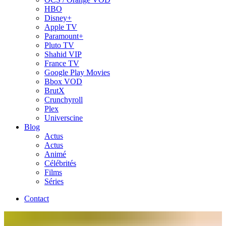
HBO
Disney+
Apple TV
Paramount+
Pluto TV
Shahid VIP
France TV
Google Play Movies
Bbox VOD
BrutX
Crunchyroll
Plex
Universcine
Blog
Actus
Actus
Animé
Célébrités
Films
Séries
Contact