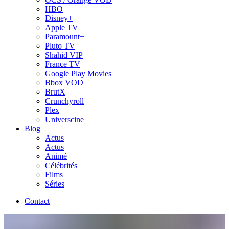
HBO
Disney+
Apple TV
Paramount+
Pluto TV
Shahid VIP
France TV
Google Play Movies
Bbox VOD
BrutX
Crunchyroll
Plex
Universcine
Blog
Actus
Actus
Animé
Célébrités
Films
Séries
Contact