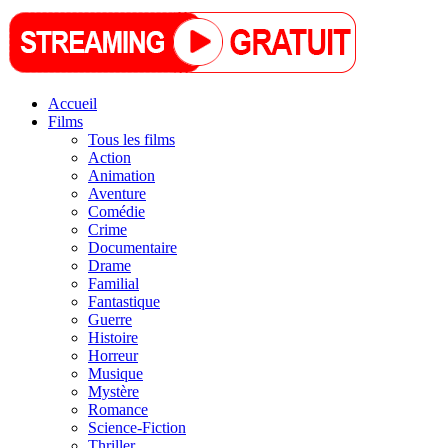
Accueil
Films
Tous les films
Action
Animation
Aventure
Comédie
Crime
Documentaire
Drame
Familial
Fantastique
Guerre
Histoire
Horreur
Musique
Mystère
Romance
Science-Fiction
Thriller