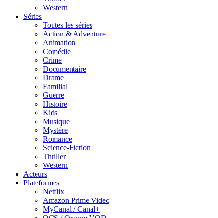
Western
Séries
Toutes les séries
Action & Adventure
Animation
Comédie
Crime
Documentaire
Drame
Familial
Guerre
Histoire
Kids
Musique
Mystère
Romance
Science-Fiction
Thriller
Western
Acteurs
Plateformes
Netflix
Amazon Prime Video
MyCanal / Canal+
OCS / Orange VOD