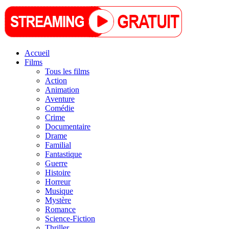
Accueil
Films
Tous les films
Action
Animation
Aventure
Comédie
Crime
Documentaire
Drame
Familial
Fantastique
Guerre
Histoire
Horreur
Musique
Mystère
Romance
Science-Fiction
Thriller