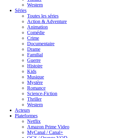
Western
Séries
Toutes les séries
Action & Adventure
Animation
Comédie
Crime
Documentaire
Drame
Familial
Guerre
Histoire
Kids
Musique
Mystère
Romance
Science-Fiction
Thriller
Western
Acteurs
Plateformes
Netflix
Amazon Prime Video
MyCanal / Canal+
OCS / Orange VOD