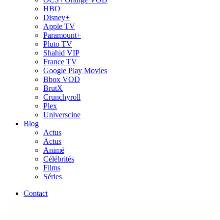
HBO
Disney+
Apple TV
Paramount+
Pluto TV
Shahid VIP
France TV
Google Play Movies
Bbox VOD
BrutX
Crunchyroll
Plex
Universcine
Blog
Actus
Actus
Animé
Célébrités
Films
Séries
Contact