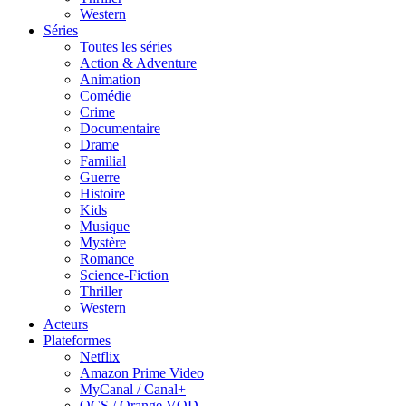
Western
Séries
Toutes les séries
Action & Adventure
Animation
Comédie
Crime
Documentaire
Drame
Familial
Guerre
Histoire
Kids
Musique
Mystère
Romance
Science-Fiction
Thriller
Western
Acteurs
Plateformes
Netflix
Amazon Prime Video
MyCanal / Canal+
OCS / Orange VOD