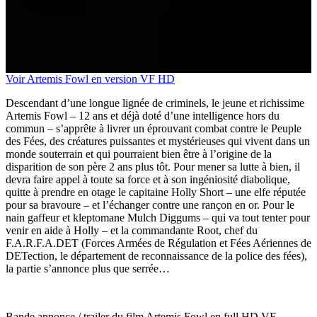
Voir Artemis Fowl en version VF HD
Descendant d’une longue lignée de criminels, le jeune et richissime
Artemis Fowl – 12 ans et déjà doté d’une intelligence hors du
commun – s’apprête à livrer un éprouvant combat contre le Peuple
des Fées, des créatures puissantes et mystérieuses qui vivent dans un
monde souterrain et qui pourraient bien être à l’origine de la
disparition de son père 2 ans plus tôt. Pour mener sa lutte à bien, il
devra faire appel à toute sa force et à son ingéniosité diabolique,
quitte à prendre en otage le capitaine Holly Short – une elfe réputée
pour sa bravoure – et l’échanger contre une rançon en or. Pour le
nain gaffeur et kleptomane Mulch Diggums – qui va tout tenter pour
venir en aide à Holly – et la commandante Root, chef du
F.A.R.F.A.DET (Forces Armées de Régulation et Fées Aériennes de
DETection, le département de reconnaissance de la police des fées),
la partie s’annonce plus que serrée…
Bande annonce / trailer du film Artemis Fowl en full HD VF