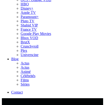
HBO
Disney+
Apple TV
Paramount+
Pluto TV
Shahid VIP
France TV
Google Play Movies
Bbox VOD
BrutX
Crunchyroll
Plex
Universcine
Blog
Actus
Actus
Animé
Célébrités
Films
Séries
Contact