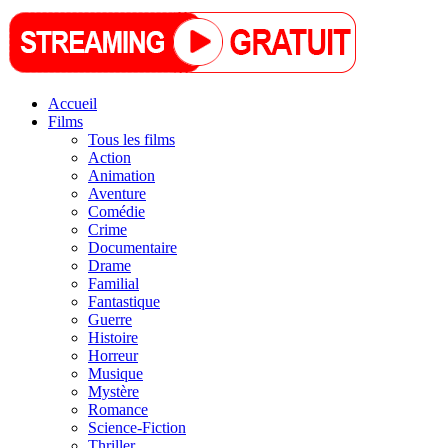
Accueil
Films
Tous les films
Action
Animation
Aventure
Comédie
Crime
Documentaire
Drame
Familial
Fantastique
Guerre
Histoire
Horreur
Musique
Mystère
Romance
Science-Fiction
Thriller