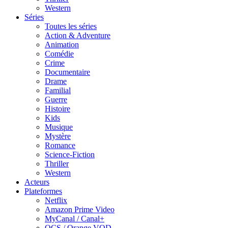
Western
Séries
Toutes les séries
Action & Adventure
Animation
Comédie
Crime
Documentaire
Drame
Familial
Guerre
Histoire
Kids
Musique
Mystère
Romance
Science-Fiction
Thriller
Western
Acteurs
Plateformes
Netflix
Amazon Prime Video
MyCanal / Canal+
OCS / Orange VOD