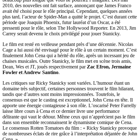
2010, des nouvelles ont fait surface, annonçant que James Franco
avait été choisi pour le rôle principal. Cependant, quelques années
plus tard, l’acteur de Spider-Man a quitté le projet. C’est durant cette
période que Joaquin Phoenix, futur lauréat d’un Oscar, a été
pressenti pour le rôle, selon The Hollywood Reporter. En 2013, Jim
Carrey serait devenu le choix privilégié pour jouer Stanicky.
Le film est resté en veilleuse pendant près d’une décennie. Nicolas
Cage a lui aussi été envisagé pour le rôle à un certain moment. C’est
finalement John Cena qui a hérité du rôle, après un incessant jeu de
chaises musicales. Outre Stanicky, le film met en scène trois amis,
Dean, Wes et JT, joués respectivement par
Zac Efron, Jermaine
Fowler et Andrew Santino
.
Les critiques sur Ricky Stanicky sont variées. L’humour étant un
domaine très subjectif, certaines personnes trouvent le film hilarant,
tandis que d’autres sont moins impressionnées. Toutefois, le
consensus est que le casting est exceptionnel, John Cena en tête. Il
apporte une énergie contagieuse à son rôle. L’oscarisé Peter Farrelly
laisse libre cours à Cena et ce dernier livre une performance
délirante qui vaut le détour. Même ceux qui n’apprécient pas le film
dans son ensemble reconnaissent le dynamisme comique de Cena.
Le consensus Rotten Tomatoes du film : « Ricky Stanicky provoque
de nombreuses éclats de rire grâce à l’interprétation déjantée de John
Cena. »