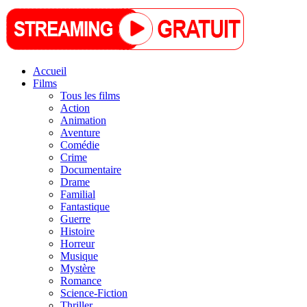
Accueil
Films
Tous les films
Action
Animation
Aventure
Comédie
Crime
Documentaire
Drame
Familial
Fantastique
Guerre
Histoire
Horreur
Musique
Mystère
Romance
Science-Fiction
Thriller